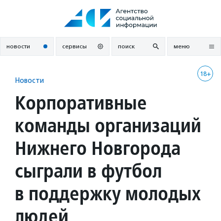
Перейти
к
содержанию
новости
сервисы
поиск
меню
18+
Новости
Корпоративные
команды организаций
Нижнего Новгорода
сыграли в футбол
в поддержку молодых
людей