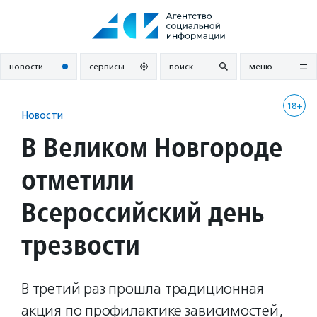
Перейти
к
содержанию
новости
сервисы
поиск
меню
18+
Новости
В Великом Новгороде
отметили
Всероссийский день
трезвости
В третий раз прошла традиционная
акция по профилактике зависимостей,