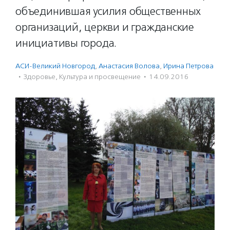
объединившая усилия общественных
организаций, церкви и гражданские
инициативы города.
АСИ-Великий Новгород
,
Анастасия Волова
,
Ирина Петрова
·
Здоровье
,
Культура и просвещение
·
14.09.2016