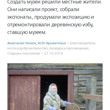
Создать музей решили местные жители.
Они написали проект, собрали
экспонаты, продумали экспозицию и
отремонтировали деревенскую избу,
ставшую музеем.
Анастасия Чепиль
,
АСИ-Архангельск
·
Благотвори­тель­
ность и доброволь­чест­во
,
Культура и просвещение
,
Старшее поколение
·
27.10.2016