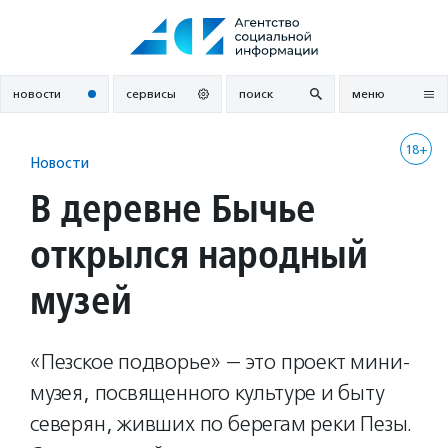
Перейти
к
содержанию
новости
сервисы
поиск
меню
18+
Новости
В деревне Бычье
открылся народный
музей
«Пезское подворье» — это проект мини-
музея, посвященного культуре и быту
северян, живших по берегам реки Пезы.