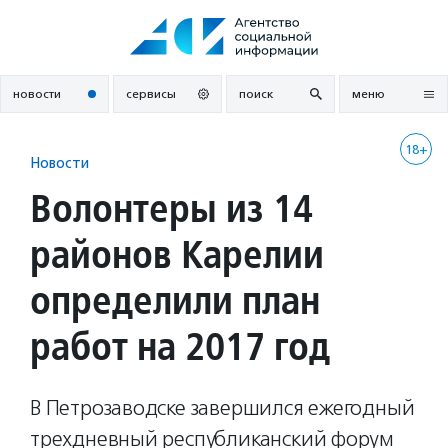
Перейти
к
содержанию
новости
сервисы
поиск
меню
18+
Новости
Волонтеры из 14
районов Карелии
определили план
работ на 2017 год
В Петрозаводске завершился ежегодный
трехдневный республиканский форум