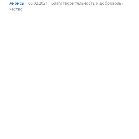
Анонсы
·
08.02.2024
·
Благотвори­тель­ность и доброволь­
чест­во