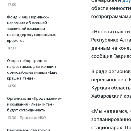
Самарская и
дру
17:00
обеспеченности
госпрограммами
Фонд «Наш Норильск»
напомнил об осенней
заявочной кампании
«Непонятная сит
на поддержку социальных
Республике Алта
проектов
данным на конец
16:31
сообщил
Гаврило
Открыт сбор средств
на фестиваль для женщин
В ряде регионо
с онкозаболеваниями «Еще
краше в танце»
перевыполнен. В
14:50
Курская область
Хабаровский кра
Организация «Продвижение»
и компания «Инва-Титан»
будут сотрудничать
«Мы надеемся, 
13:30
·
Прислано НКО
запланированно
стационарах. П
Пенсионеры Самарской