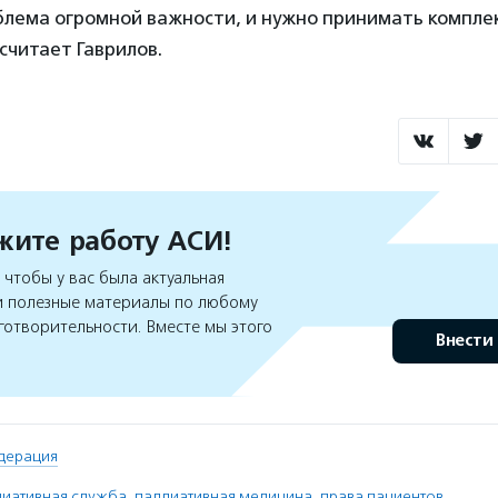
блема огромной важности, и нужно принимать компле
считает Гаврилов.
ите работу АСИ!
чтобы у вас была актуальная
 полезные материалы по любому
готворительности. Вместе мы этого
Внести
дерация
лиативная служба
,
паллиативная медицина
,
права пациентов