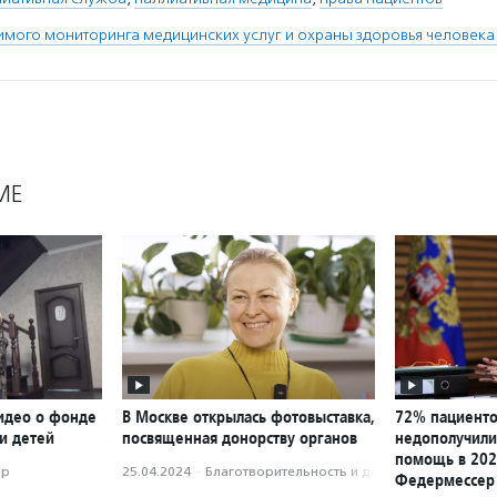
мого мониторинга медицинских услуг и охраны здоровья человека
МЕ
идео о фонде
В Москве открылась фотовыставка,
72% пациенто
и детей
посвященная донорству органов
недополучили
помощь в 202
ор
25.04.2024
·
Благотвори­тель­ность и доброволь­чест­во
Федермессер