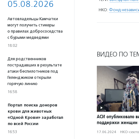
05.08.2026
НКО:
Фонд независи
Автовладельцы Камчатки
могут получить стикеры
о правилах добрососедства
с бурыми медведями
18:02
ВИДЕО ПО ТЕ
Для родственников
пострадавших в результате
атаки беспилотников под
Геленджиком открыли
горячую линию
16:58
Портал поиска доноров
крови для животных
АСИ опубликовало в
«Одной Крови» заработал
поддержки женщин 
по всей России
16:53
17.06.2024
·
НКО-сект