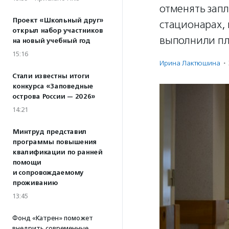
отменять зап
Проект «Школьный друг»
стационарах, 
открыл набор участников
выполнили пл
на новый учебный год
15:16
Ирина Лактюшина
·
Стали известны итоги
конкурса «Заповедные
острова России — 2026»
14:21
Минтруд представил
программы повышения
квалификации по ранней
помощи
и сопровождаемому
проживанию
13:45
Фонд «Катрен» поможет
внедрить современные