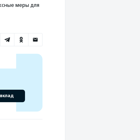
ксные меры для
 вклад