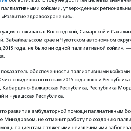
гие
области, в 2015 году не достигли целевых значени
 паллиативными койками, утвержденных региональн
 «Развитие здравоохранения».
уация сложилась в Вологодской, Самарской и Сахалин
й, Забайкальском крае и Чукотском автономном округе
 2015 года, не было ни одной паллиативной койки», —
в.
в показатель обеспеченности паллиативными койками
 число лидеров по итогам 2015 года вошли Республика
, Кабардино-Балкарская Республика, Республика Мор
й и Чувашская Республика.
что развитие амбулаторной помощи паллиативным бо
е Минздравом, не отменит работу по созданию палли
омощь пациентам с тяжелыми неизлечимыми заболева