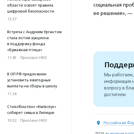
социальная про
области освоят правила
цифровой безопасности
ее решения», — 
13:27
Встреча с Андреем Ургантом
стала лотом аукциона
в поддержку фонда
«Бумажная птица»
11:45
·
Прислано НКО
Поддерж
В ОП РФ предложили
Мы работаем, 
установить ежегодные
информация и
выплаты на сборы в школу
вопросу в бла
11:24
достигнем
Стихобиатлон «Км/вслух»
соберет семьи в Липецке
10:32
·
Прислано НКО
Российская Фе
ТЕГИ:
выездная пал