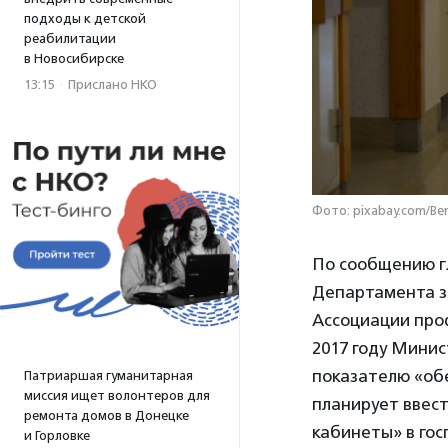
подходы к детской
реабилитации
в Новосибирске
13:15
·
Прислано НКО
Фото: pixabay.com/Be
По сообщению г
Департамента з
Ассоциации про
2017 году Мини
показателю «об
Патриаршая гуманитарная
миссия ищет волонтеров для
планирует ввес
ремонта домов в Донецке
кабинеты» в гос
и Горловке