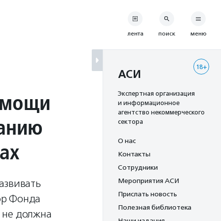
лента
поиск
меню
18+
АСИ
омощи
Экспертная организация
и информационное
агентство некоммерческого
данию
сектора
О нас
ах
Контакты
Сотрудники
Мероприятия АСИ
азвивать
Прислать новость
ор Фонда
Полезная библиотека
 не должна
Наши издания