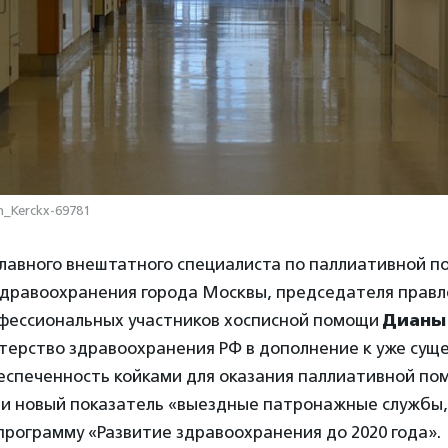
n_Kerckx-69781
лавного внештатного специалиста по паллиативной 
дравоохранения города Москвы, председателя правл
фессиональных участников хосписной помощи
Дианы
стерство здравоохранения РФ в дополнение к уже су
еспеченность койками для оказания паллиативной по
ти новый показатель «выездные патронажные службы,
программу «Развитие здравоохранения до 2020 года».