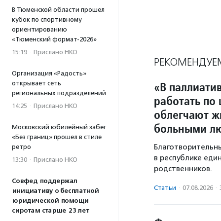
В Тюменской области прошел
кубок по спортивному
ориентированию
«Тюменский формат-2026»
15:19
·
Прислано НКО
РЕКОМЕНДУЕ
Организация «Радость»
открывает сеть
«В паллиати
региональных подразделений
работать по
14:25
·
Прислано НКО
облегчают ж
больными л
Московский юбилейный забег
«Без границ» прошел в стиле
Благотворительн
ретро
в республике еди
13:30
·
Прислано НКО
родственников.
Совфед поддержал
Статьи
·
07.08.2026
·
инициативу о бесплатной
юридической помощи
сиротам старше 23 лет