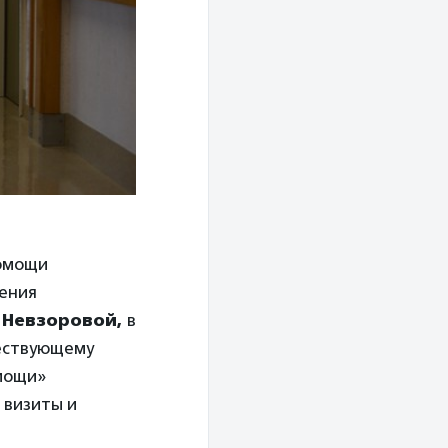
помощи
ения
 Невзоровой,
в
ществующему
мощи»
 визиты и