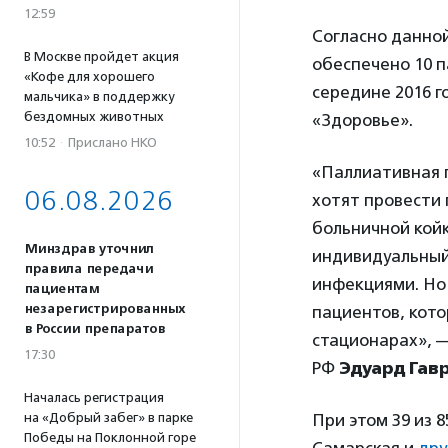
12:59
Согласно данной
В Москве пройдет акция
обеспечено 10 п
«Кофе для хорошего
середине 2016 г
мальчика» в поддержку
бездомных животных
«Здоровье».
10:52
·
Прислано НКО
«Паллиативная 
06.08.2026
хотят провести 
больничной койк
Минздрав уточнил
индивидуальный
правила передачи
инфекциями. Но 
пациентам
незарегистрированных
пациентов, кото
в России препаратов
стационарах», 
17:30
РФ
Эдуард Гав
Началась регистрация
на «Добрый забег» в парке
При этом 39 из 
Победы на Поклонной горе