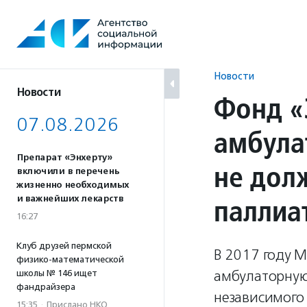
Перейти
к
содержанию
Новости
Новости
Фонд «
07.08.2026
амбула
Препарат «Энхерту»
не дол
включили в перечень
жизненно необходимых
паллиа
и важнейших лекарств
16:27
Клуб друзей пермской
В 2017 году 
физико-математической
амбулаторную
школы № 146 ищет
фандрайзера
независимого
15:35
·
Прислано НКО