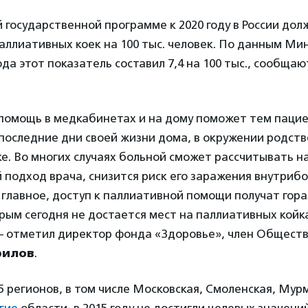
 государственной программе к 2020 году в России до
аллиативных коек на 100 тыс. человек. По данным Мин
ода этот показатель составил 7,4 на 100 тыс., сообща
помощь в медкабинетах и на дому поможет тем пацие
последние дни своей жизни дома, в окружении родстве
е. Во многих случаях больной сможет рассчитывать н
 подход врача, снизится риск его заражения внутриб
главное, доступ к паллиативной помощи получат гор
рым сегодня не достается мест на паллиативных койк
— отметил директор фонда «Здоровье», член Общест
рилов
.
85 регионов, в том числе Московская, Смоленская, Мур