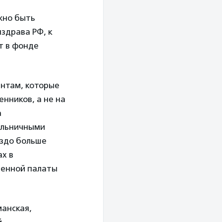
лжно быть
здрава РФ, к
ют в фонде
нтам, которые
нников, а не на
а
ольничными
аздо больше
ах в
венной палаты
манская,