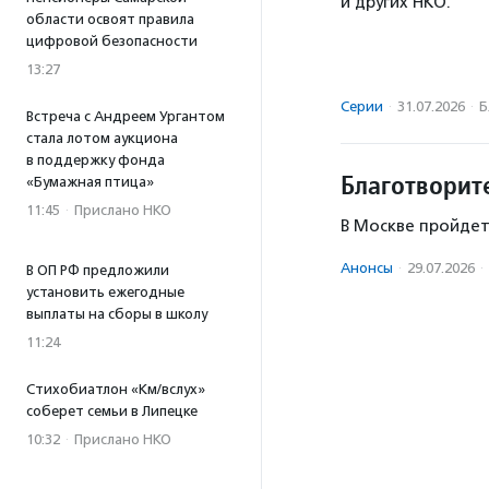
и других НКО.
области освоят правила
цифровой безопасности
13:27
Серии
·
31.07.2026
·
Б
Встреча с Андреем Ургантом
стала лотом аукциона
в поддержку фонда
Благотворит
«Бумажная птица»
11:45
·
Прислано НКО
В Москве пройдет
Анонсы
·
29.07.2026
·
В ОП РФ предложили
установить ежегодные
выплаты на сборы в школу
11:24
Стихобиатлон «Км/вслух»
соберет семьи в Липецке
10:32
·
Прислано НКО