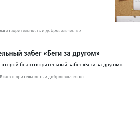
лаготвори­тель­ность и доброволь­чест­во
ельный забег «Беги за другом»
 второй благотворительный забег «Беги за другом».
Благотвори­тель­ность и доброволь­чест­во