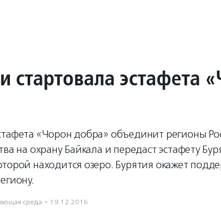
ии стартовала эстафета 
стафета «Чорон добра» объединит регионы Рос
тва на охрану Байкала и передаст эстафету Бур
торой находится озеро. Бурятия окажет подд
егиону.
ающая среда
·
19.12.2016