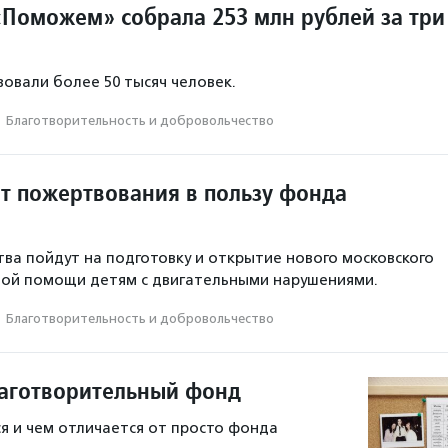
Поможем» собрала 253 млн рублей за три
овали более 50 тысяч человек.
·
Благотвори­тель­ность и доброволь­чест­во
ит пожертвования в пользу фонда
ва пойдут на подготовку и открытие нового московского
ной помощи детям с двигательными нарушениями.
·
Благотвори­тель­ность и доброволь­чест­во
лаготворительный фонд
я и чем отличается от просто фонда