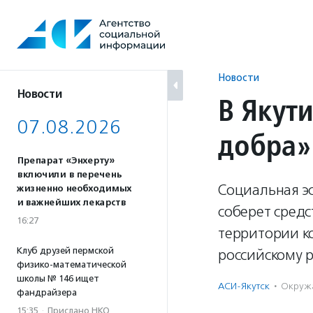
Перейти
к
содержанию
Новости
Новости
В Якут
07.08.2026
добра»
Препарат «Энхерту»
включили в перечень
Социальная э
жизненно необходимых
и важнейших лекарств
соберет средс
16:27
территории ко
Клуб друзей пермской
российскому р
физико-математической
школы № 146 ищет
АСИ-Якутск
·
Окруж
фандрайзера
15:35
·
Прислано НКО