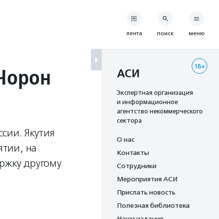
лента
поиск
меню
18+
«Чорон
АСИ
Экспертная организация
и информационное
агентство некоммерческого
сектора
сии. Якутия
О нас
ятии, на
Контакты
ержку другому
Сотрудники
Мероприятия АСИ
Прислать новость
Полезная библиотека
Наши издания