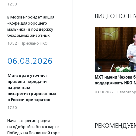
12:59
ВИДЕО ПО ТЕ
В Москве пройдет акция
«Кофе для хорошего
мальчика» в поддержку
бездомных животных
10:52
·
Прислано НКО
06.08.2026
Минздрав уточнил
МХТ имени Чехова б
правила передачи
поддерживать НКО 
пациентам
03.10.2022
·
Благотвори
незарегистрированных
в России препаратов
17:30
Началась регистрация
РЕКОМЕНДУЕ
на «Добрый забег» в парке
Победы на Поклонной горе