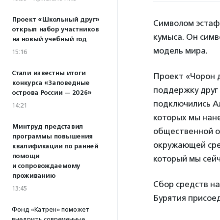
Проект «Школьный друг»
Символом эстафе
открыл набор участников
кумыса. Он сим
на новый учебный год
модель мира.
15:16
Стали известны итоги
Проект «Чорон д
конкурса «Заповедные
поддержку друг 
острова России — 2026»
подключились А
14:21
которых мы нане
Минтруд представил
общественной о
программы повышения
окружающей ср
квалификации по ранней
помощи
который мы сейч
и сопровождаемому
проживанию
Сбор средств на
13:45
Бурятия присоед
Фонд «Катрен» поможет
внедрить современные