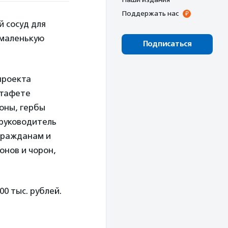
Поддержать нас
й сосуд для
 маленькую
Подписаться
проекта
стафете
оны, гербы
 руководитель
гражданам и
онов и чорон,
0 тыс. рублей.