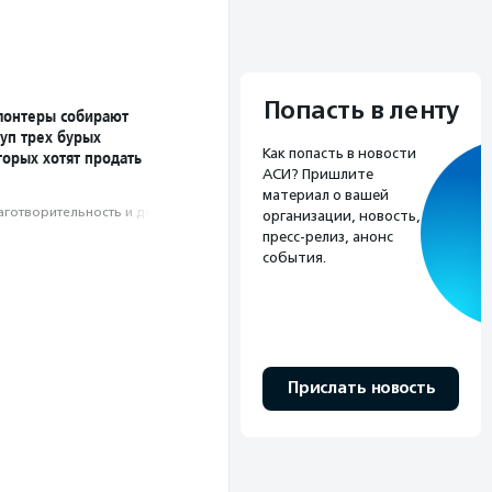
Попасть в ленту
лонтеры собирают
уп трех бурых
Как попасть в новости
торых хотят продать
АСИ? Пришлите
материал о вашей
аготвори­тель­ность и доброволь­чест­во
организации, новость,
пресс-релиз, анонс
события.
Прислать новость