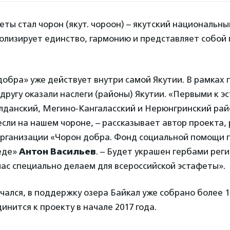
ты стал чорон (якут. чороон) – якутский национальны
волизирует единство, гармонию и представляет собой
обра» уже действует внутри самой Якутии. В рамках 
другу оказали наслеги (районы) Якутии. «Первыми к э
лданский, Мегино-Кангаласский и Нерюнгринский рай
сли на нашем чороне, – рассказывает автор проекта,
рганизации «Чорон добра. Фонд социальной помощи 
еде»
Антон Васильев
. – Будет украшен гербами реги
ас специально делаем для всероссийской эстафеты».
чался, в поддержку озера Байкал уже собрано более 10
инится к проекту в начале 2017 года.