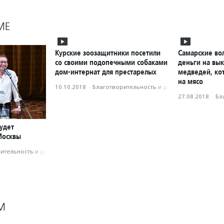
МЕ
Курские зоозащитники посетили
Самарские во
со своими подопечными собаками
деньги на вык
дом-интернат для престарелых
медведей, ко
на мясо
10.10.2018
·
Благотвори­тель­ность и доброволь­чест­во
27.08.2018
·
Бл
удет
Москвы
­тель­ность и доброволь­чест­во
М