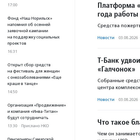
Платформа «
17:00
года работы
Фонд «Наш Норильск»
напомнил об осенней
Средства пожертв
заявочной кампании
на поддержку социальных
Новости
·
03.08.2026
проектов
16:31
Т-Банк удво
Открыт сбор средств
«Галчонок»
на фестиваль для женщин
с онкозаболеваниями «Еще
Собранные средст
краше в танце»
центра комплекс
14:50
Новости
·
03.08.2026
Организация «Продвижение»
и компания «Инва-Титан»
будут сотрудничать
Что такое б
13:30
·
Прислано НКО
Чем он занимаетс
Пенсионеры Самарской