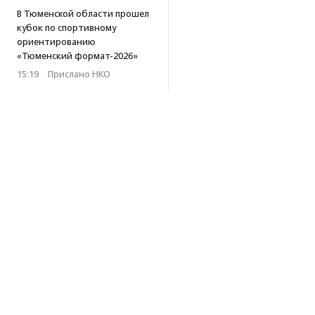
В Тюменской области прошел
кубок по спортивному
ориентированию
«Тюменский формат-2026»
15:19
·
Прислано НКО
Организация «Радость»
открывает сеть
региональных подразделений
14:25
·
Прислано НКО
Московский юбилейный забег
«Без границ» прошел в стиле
ретро
13:30
·
Прислано НКО
Совфед поддержал
инициативу о бесплатной
юридической помощи
сиротам старше 23 лет
Об агентстве