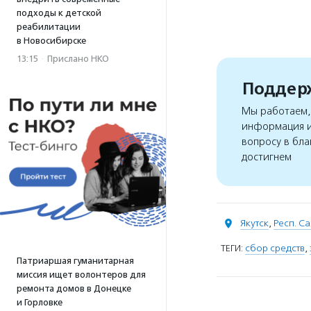
подходы к детской
реабилитации
в Новосибирске
13:15
·
Прислано НКО
Поддерж
Мы работаем, 
информация и
вопросу в бла
достигнем
Якутск
,
Респ. Са
ТЕГИ:
сбор средств
,
Патриаршая гуманитарная
миссия ищет волонтеров для
ремонта домов в Донецке
и Горловке