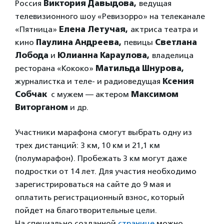
Россия
Виктория Давыдова,
ведущая
телевизионного шоу «Ревизорро» на телеканале
«Пятница»
Елена Летучая,
актриса театра и
кино
Паулина Андреева,
певицы
Светлана
Лобода
и
Юлианна Караулова,
владелица
ресторана «Кококо»
Матильда Шнурова,
журналистка и теле- и радиоведущая
Ксения
Собчак
с мужем — актером
Максимом
Виторганом
и др.
Участники марафона смогут выбрать одну из
трех дистанций: 3 км, 10 км и 21,1 км
(полумарафон). Пробежать 3 км могут даже
подростки от 14 лет. Для участия необходимо
зарегистрироваться на сайте до 9 мая и
оплатить регистрационный взнос, который
пойдет на благотворительные цели.
На специально созданной
странице
можно