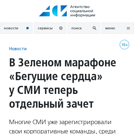
Перейти
к
содержанию
новости
сервисы
поиск
меню
18+
Новости
В Зеленом марафоне
«Бегущие сердца»
у СМИ теперь
отдельный зачет
Многие СМИ уже зарегистрировали
свои корпоративные команды, среди