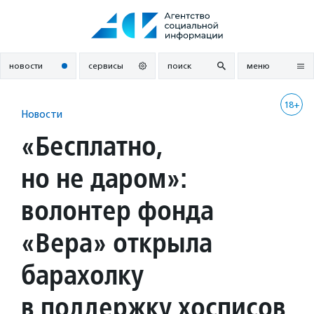
Перейти
к
содержанию
новости
сервисы
поиск
меню
18+
Новости
«Бесплатно,
но не даром»:
волонтер фонда
«Вера» открыла
барахолку
в поддержку хосписов