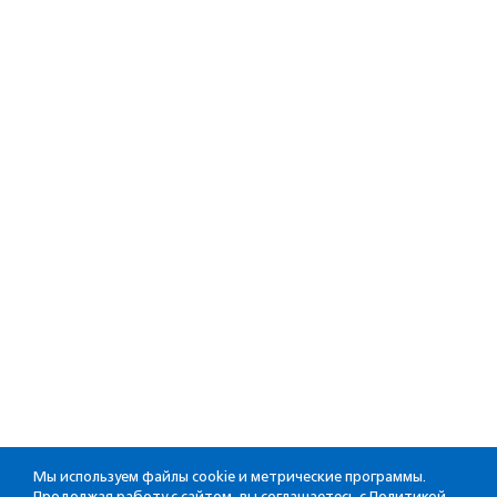
Мы используем файлы cookie и метрические программы.
Продолжая работу с сайтом, вы соглашаетесь с
Политикой