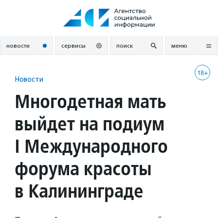
Перейти
к
содержанию
новости
сервисы
поиск
меню
18+
Новости
Многодетная мать
выйдет на подиум
I Международного
форума красоты
в Калининграде