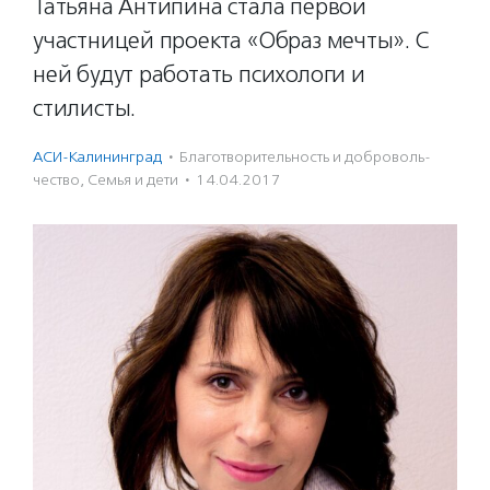
Татьяна Антипина стала первой
участницей проекта «Образ мечты». С
ней будут работать психологи и
стилисты.
АСИ-Калининград
·
Благотвори­тель­ность и доброволь­
чест­во
,
Семья и дети
·
14.04.2017