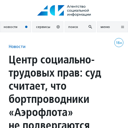
Перейти
к
содержанию
новости
сервисы
поиск
меню
18+
Новости
Центр социально-
трудовых прав: суд
считает, что
бортпроводники
«Аэрофлота»
не подвергаются