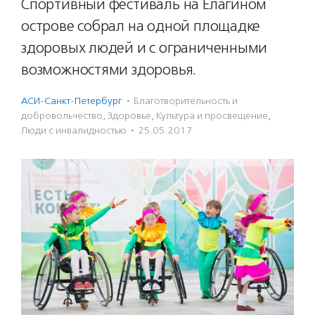
Спортивный фестиваль на Елагином
острове собрал на одной площадке
здоровых людей и с ограниченными
возможностями здоровья.
АСИ-Санкт-Петербург
·
Благотвори­тель­ность и
доброволь­чест­во
,
Здоровье
,
Культура и просвещение
,
Люди с инвалидностью
·
25.05.2017