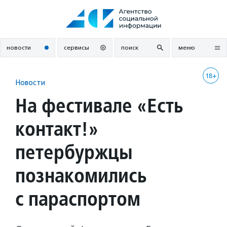
Перейти
к
содержанию
новости
сервисы
поиск
меню
18+
Новости
На фестивале «Есть
контакт!»
петербуржцы
познакомились
с параспортом