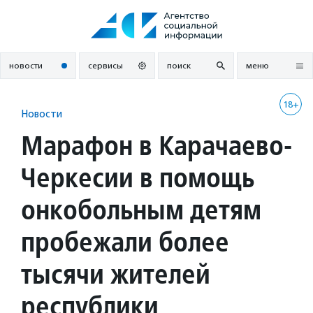
Перейти
к
содержанию
новости
сервисы
поиск
меню
18+
Новости
Марафон в Карачаево-
Черкесии в помощь
онкобольным детям
пробежали более
тысячи жителей
республики