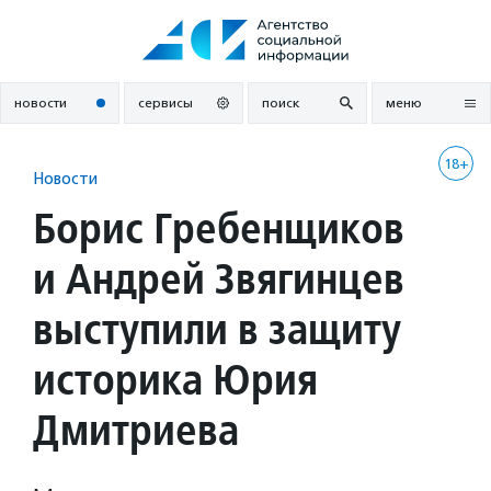
Перейти
к
содержанию
новости
сервисы
поиск
меню
18+
Новости
Борис Гребенщиков
и Андрей Звягинцев
выступили в защиту
историка Юрия
Дмитриева