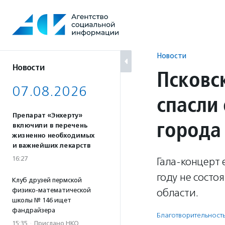
Перейти
к
содержанию
Новости
Новости
Псковс
07.08.2026
спасли
Препарат «Энхерту»
города
включили в перечень
жизненно необходимых
и важнейших лекарств
16:27
Гала-концерт 
году не состо
Клуб друзей пермской
физико-математической
области.
школы № 146 ищет
фандрайзера
Благотвори­тель­ност
15:35
·
Прислано НКО