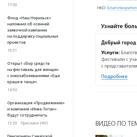
17:00
НКО:
Благотворител
Фонд «Наш Норильск»
напомнил об осенней
Узнайте боль
заявочной кампании
на поддержку социальных
Добрый город
проектов
16:31
Услуги:
Благотв
фестивали с уча
Открыт сбор средств
с представителя
на фестиваль для женщин
с онкозаболеваниями «Еще
Подробнее
краше в танце»
14:50
Организация «Продвижение»
и компания «Инва-Титан»
будут сотрудничать
ВИДЕО ПО ТЕ
13:30
·
Прислано НКО
Пенсионеры Самарской