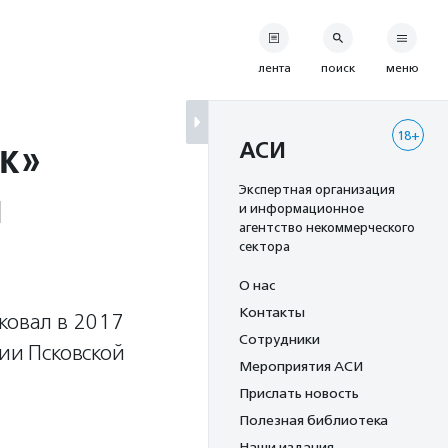
лента
поиск
меню
18+
ок»
АСИ
ы
Экспертная организация
и информационное
агентство некоммерческого
сектора
О нас
Контакты
ковал в 2017
Сотрудники
ции Псковской
Мероприятия АСИ
Прислать новость
Полезная библиотека
Наши издания