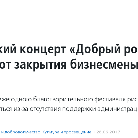
кий концерт «Добрый р
 от закрытия бизнесмен
ежегодного благотворительного фестиваля рис
яться из-за отсутствия поддержки администра
ь и доброволь­чест­во
,
Культура и просвещение
·
26.06.2017