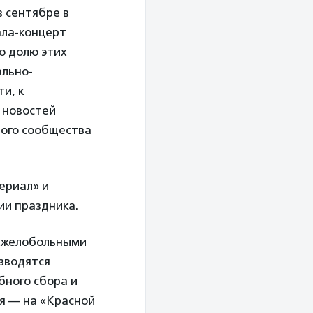
в сентябре в
ала-концерт
ю долю этих
ально-
ти, к
 новостей
ного сообщества
ериал» и
ии праздника.
тяжелобольными
изводятся
бного сбора и
ля — на «Красной