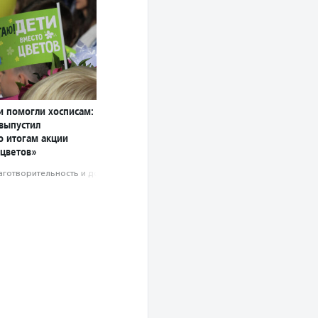
и помогли хосписам:
выпустил
о итогам акции
 цветов»
аготвори­тель­ность и доброволь­чест­во