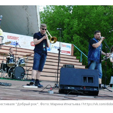
естиваля "Добрый рок". Фото: Марина Игнатьева / https://vk.com/dob