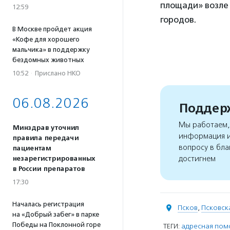
площади» возле 
12:59
городов.
В Москве пройдет акция
«Кофе для хорошего
мальчика» в поддержку
бездомных животных
10:52
·
Прислано НКО
06.08.2026
Поддерж
Мы работаем, 
Минздрав уточнил
информация и
правила передачи
вопросу в бла
пациентам
достигнем
незарегистрированных
в России препаратов
17:30
Началась регистрация
Псков
,
Псковск
на «Добрый забег» в парке
Победы на Поклонной горе
ТЕГИ:
адресная пом