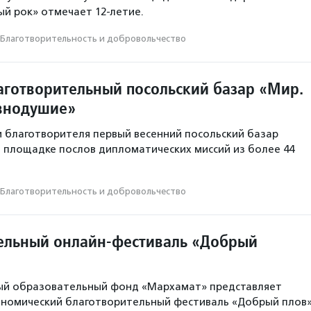
й рок» отмечает 12-летие.
Благотвори­тель­ность и доброволь­чест­во
аготворительный посольский базар «Мир.
внодушие»
и благотворителя первый весенний посольский базар
 площадке послов дипломатических миссий из более 44
Благотвори­тель­ность и доброволь­чест­во
ельный онлайн-фестиваль «Добрый
ый образовательный фонд «Мархамат» представляет
ономический благотворительный фестиваль «Добрый плов»