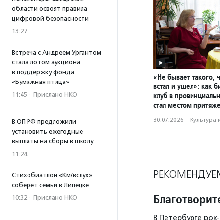
области освоят правила
цифровой безопасности
13:27
Встреча с Андреем Ургантом
стала лотом аукциона
в поддержку фонда
«Не бывает такого, 
«Бумажная птица»
встал и ушел»: как 
11:45
·
Прислано НКО
клуб в провинциаль
стал местом притяж
30.07.2026
·
Культура 
В ОП РФ предложили
установить ежегодные
выплаты на сборы в школу
11:24
РЕКОМЕНДУЕ
Стихобиатлон «Км/вслух»
соберет семьи в Липецке
Благотворит
10:32
·
Прислано НКО
В Петербурге рок