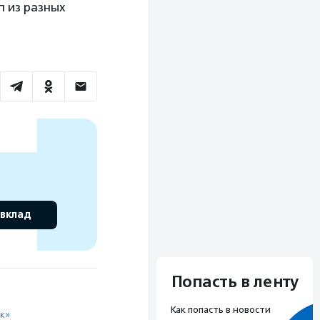
п из разных
 вклад
Попасть в ленту
Как попасть в новости
к»