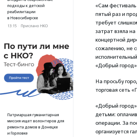
«Сам фестиваль 
подходы к детской
реабилитации
пятый раз и про
в Новосибирске
требует слишком
13:15
·
Прислано НКО
затрат взяла на
концертной дире
сожалению, не 
исполнительный
«Добрый город
На просьбу горо
торговая сеть «
«Добрый город»
детьми: оплачив
Патриаршая гуманитарная
миссия ищет волонтеров для
операции. За по
ремонта домов в Донецке
организуется га
и Горловке