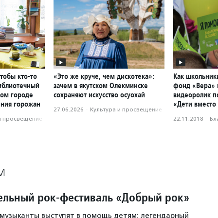
чтобы кто-то
«Это же круче, чем дискотека»:
Как школьник
библиотечный
зачем в якутском Олекминске
фонд «Вера» 
ном городе
сохраняют искусство осуохай
видеоролик п
ения горожан
«Дети вместо
27.06.2026
·
Культура и просвещение
и просвещение
22.11.2018
·
Бл
М
ельный рок-фестиваль «Добрый рок»
-музыканты выступят в помощь детям: легендарный