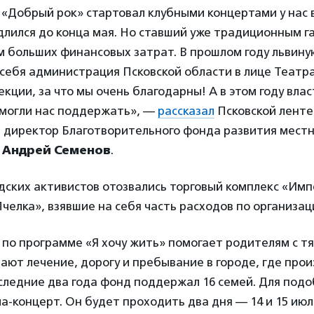
«Добрый рок» стартовал клубными концертами у нас 
длился до конца мая. Но ставший уже традиционным г
 больших финансовых затрат. В прошлом году львину
 себя администрация Псковской области в лице Театр
кции, за что мы очень благодарны! А в этом году влас
смогли нас поддержать», —
рассказал
Псковской ленте
 директор Благотворительного фонда развития мест
»
Андрей Семенов
.
дских активистов отозвались торговый комплекс «Имп
Пчелка», взявшие на себя часть расходов по организац
 по программе «Я хочу жить» помогает родителям с 
ают лечение, дорогу и пребывание в городе, где про
следние два года фонд поддержал 16 семей. Для подо
ла-концерт. Он будет проходить два дня — 14 и 15 ию