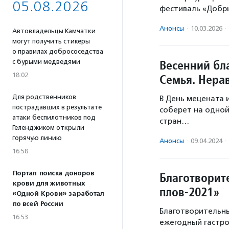
05.08.2026
фестиваль «Добры
Анонсы
·
10.03.2026
·
Автовладельцы Камчатки
могут получить стикеры
о правилах добрососедства
Весенний бл
с бурыми медведями
18:02
Семья. Нера
Для родственников
В День мецената 
пострадавших в результате
соберет на одной
атаки беспилотников под
стран…
Геленджиком открыли
горячую линию
Анонсы
·
09.04.2024
·
16:58
Портал поиска доноров
Благотворит
крови для животных
плов-2021»
«Одной Крови» заработал
по всей России
Благотворительн
16:53
ежегодный гастр