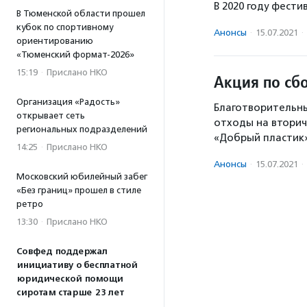
В 2020 году фест
В Тюменской области прошел
кубок по спортивному
Анонсы
·
15.07.2021
·
ориентированию
«Тюменский формат-2026»
15:19
·
Прислано НКО
Акция по сб
Организация «Радость»
Благотворительн
открывает сеть
отходы на вторич
региональных подразделений
«Добрый пластик
14:25
·
Прислано НКО
Анонсы
·
15.07.2021
·
Московский юбилейный забег
«Без границ» прошел в стиле
ретро
13:30
·
Прислано НКО
Совфед поддержал
инициативу о бесплатной
юридической помощи
сиротам старше 23 лет