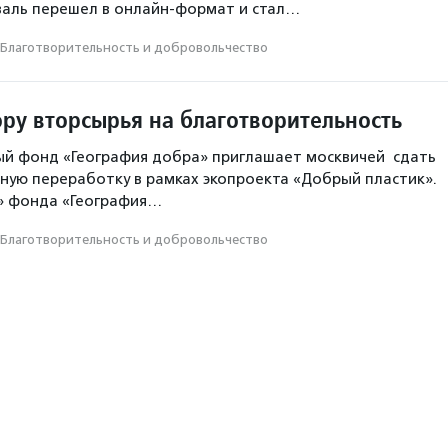
иваль перешел в онлайн-формат и стал…
Благотвори­тель­ность и доброволь­чест­во
ору вторсырья на благотворительность
ый фонд «География добра» приглашает москвичей сдать
ную переработку в рамках экопроекта «Добрый пластик».
» фонда «География…
Благотвори­тель­ность и доброволь­чест­во