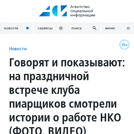
Перейти
к
содержанию
новости
сервисы
поиск
меню
18+
Новости
Говорят и показывают:
на праздничной
встрече клуба
пиарщиков смотрели
истории о работе НКО
(ФОТО, ВИДЕО)