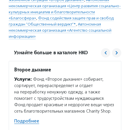
некоммерческая организация «Центр развития социально-
культурных инициатив и благотворительности
«Благосфера»
,
Фонд содействия защите прав и свобод
граждан "Общественный вердикт"*
,
Автономная
некоммерческая организация «Агентство социальной
информации»
Узнайте больше в каталоге НКО
Второе дыхание
Центр
проек
Услуги:
Фонд «Второе дыхание» собирает,
«Благ
сортирует, перераспределяет и отдает
Услуг
на переработку ненужную одежду, а также
для то
помогает с трудоустройствам нуждающимся.
в благ
Фонд продает красивые и недорогие вещи через
об орг
сеть благотворительных магазинов Charity Shop.
и неко
Подробнее
проход
органи