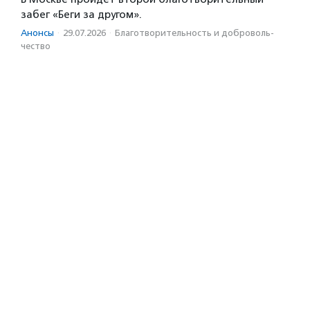
забег «Беги за другом».
Анонсы
·
29.07.2026
·
Благотвори­тель­ность и доброволь­
чест­во