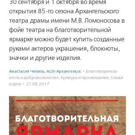
30 сентября и 1 октября во время
открытия 85-го сезона Архангельского
театра драмы имени М.В. Ломоносова в
фойе театра на благотворительной
ярмарке можно будет купить созданные
руками актеров украшения, блокноты,
значки и другие изделия.
Анастасия Чепиль
,
АСИ-Архангельск
·
Благотвори­тель­
ность и доброволь­чест­во
,
Культура и просвещение
,
Семья
и дети
·
27.09.2017