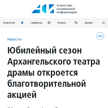
Перейти
к
содержанию
новости
сервисы
поиск
меню
18+
Новости
Юбилейный сезон
Архангельского театра
драмы откроется
благотворительной
акцией