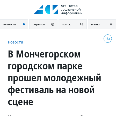
Перейти
к
содержанию
новости
сервисы
поиск
меню
18+
Новости
В Мончегорском
городском парке
прошел молодежный
фестиваль на новой
сцене