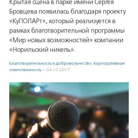
Крытая сцена в парке имени Сергея
Бровцева появилась благодаря проекту
«КуПОЛАРт», который реализуется в
рамках благотворительной программы
«Мир новых возможностей» компании
«Норильский никель».
Благотвори­тель­ность и доброволь­чест­во
,
Корпоративная
ответственность
·
04.10.2017