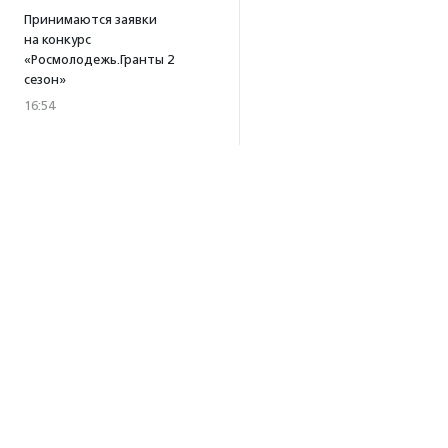
Принимаются заявки
на конкурс
«Росмолодежь.Гранты 2
сезон»
16:54
Фестиваль адаптивных видов
спорта «Пари на равных»
прошел в Нижегородской
области
16:39
·
Прислано НКО
Платформа «Поможем»
собрала 253 млн рублей
за три года работы
15:56
Т-Банк удвоит
пожертвования в пользу
фонда «Галчонок»
Об агентстве