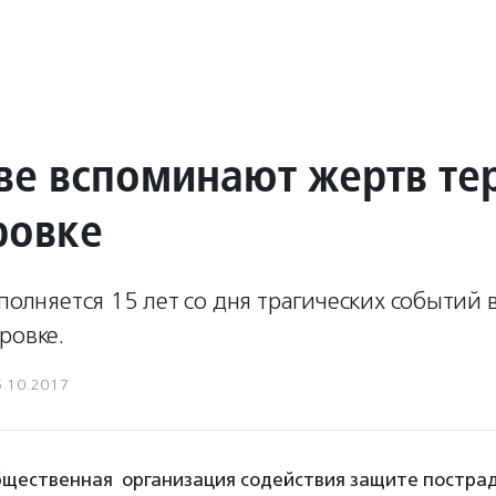
ве вспоминают жертв те
ровке
сполняется 15 лет со дня трагических событий
ровке.
6.10.2017
бщественная организация содействия защите постра