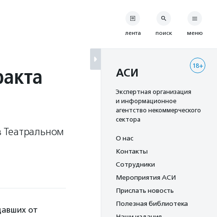
лента
поиск
меню
18+
ракта
АСИ
Экспертная организация
и информационное
агентство некоммерческого
сектора
 в Театральном
О нас
Контакты
Сотрудники
Мероприятия АСИ
Прислать новость
Полезная библиотека
давших от
Наши издания