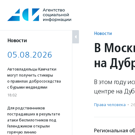
Перейти
к
содержанию
Новости
Новости
В Моск
05.08.2026
на Дуб
Автовладельцы Камчатки
могут получить стикеры
В этом году и
о правилах добрососедства
с бурыми медведями
центре на Дуб
18:02
Права человека
·
2
Для родственников
пострадавших в результате
атаки беспилотников под
Геленджиком открыли
Региональная о
горячую линию