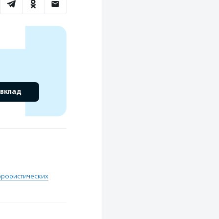
 вклад
ррористических