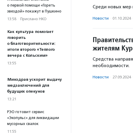
о первой помощи «Гореть
Среди новых мер 
звездой» покажут в Пушкино
Новости
·
01.10.2024
13:58
·
Прислано НКО
Как культура помогает
Правительст
говорить
о благотворительности:
жителям Кур
итоги второго «Теплого
вечера с Кольским»
Средства направя
13:55
необходимости.
Новости
·
27.09.2024
Минздрав ускорит выдачу
медзаключений для
будущих опекунов
13:21
РЭО готовит сервис
«Экопульс» для ликвидации
мусорных свалок
11:55