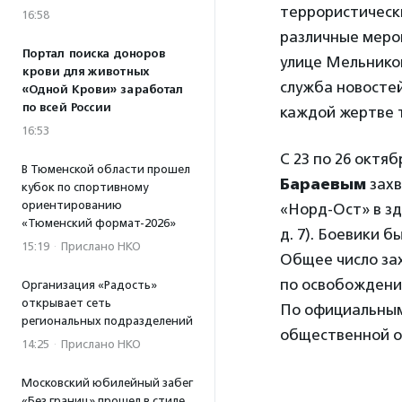
террористически
16:58
различные мероп
Портал поиска доноров
улице Мельнико
крови для животных
служба новостей
«Одной Крови» заработал
по всей России
каждой жертве 
16:53
С 23 по 26 октя
В Тюменской области прошел
Бараевым
захв
кубок по спортивному
ориентированию
«Норд-Ост» в з
«Тюменский формат-2026»
д. 7). Боевики 
15:19
·
Прислано НКО
Общее число зах
по освобождени
Организация «Радость»
открывает сеть
По официальным 
региональных подразделений
общественной о
14:25
·
Прислано НКО
Московский юбилейный забег
«Без границ» прошел в стиле