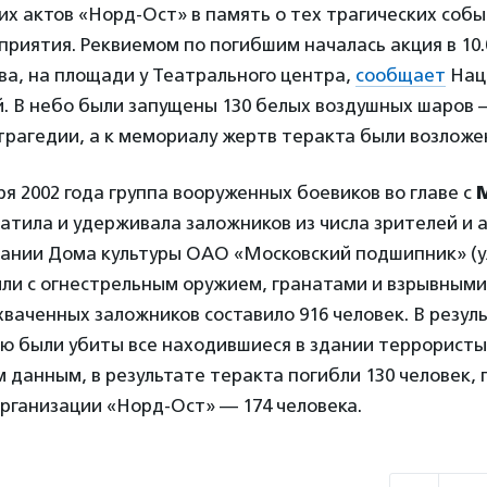
х актов «Норд-Ост» в память о тех трагических соб
риятия. Реквиемом по погибшим началась акция в 10.0
ва, на площади у Театрального центра,
сообщает
Нац
. В небо были запущены 130 белых воздушных шаров 
трагедии, а к мемориалу жертв теракта были возложе
бря 2002 года группа вооруженных боевиков во главе с
атила и удерживала заложников из числа зрителей и 
дании Дома культуры ОАО «Московский подшипник» (у
были с огнестрельным оружием, гранатами и взрывными
ваченных заложников составило 916 человек. В резул
ю были убиты все находившиеся в здании террористы
данным, в результате теракта погибли 130 человек,
рганизации «Норд-Ост» — 174 человека.