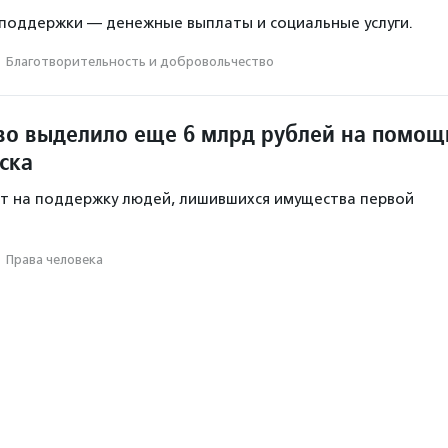
поддержки — денежные выплаты и социальные услуги.
·
Благотвори­тель­ность и доброволь­чест­во
во выделило еще 6 млрд рублей на помощ
ска
т на поддержку людей, лишившихся имущества первой
·
Права человека