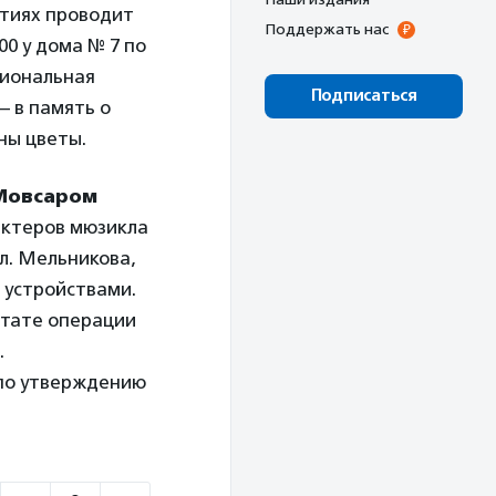
ытиях проводит
Поддержать нас
0 у дома № 7 по
иональная
Подписаться
— в память о
ны цветы.
Мовсаром
актеров мюзикла
л. Мельникова,
 устройствами.
ьтате операции
.
 по утверждению