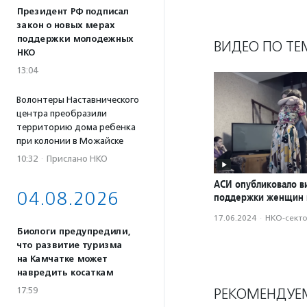
Президент РФ подписал
закон о новых мерах
поддержки молодежных
ВИДЕО ПО ТЕ
НКО
13:04
Волонтеры Наставнического
центра преобразили
территорию дома ребенка
при колонии в Можайске
10:32
·
Прислано НКО
АСИ опубликовало в
04.08.2026
поддержки женщин 
17.06.2024
·
НКО-сект
Биологи предупредили,
что развитие туризма
на Камчатке может
навредить косаткам
17:59
РЕКОМЕНДУЕ