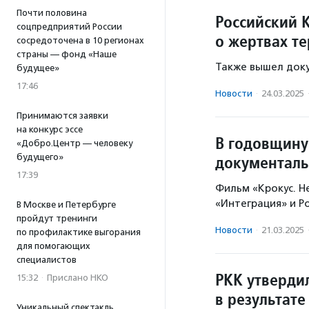
Почти половина
Российский К
соцпредприятий России
о жертвах те
сосредоточена в 10 регионах
страны — фонд «Наше
Также вышел док
будущее»
17:46
Новости
·
24.03.2025
Принимаются заявки
на конкурс эссе
В годовщину
«Добро.Центр — человеку
будущего»
документал
17:39
Фильм «Крокус. Н
«Интеграция» и Ро
В Москве и Петербурге
пройдут тренинги
Новости
·
21.03.2025
по профилактике выгорания
для помогающих
специалистов
РКК утверди
15:32
·
Прислано НКО
в результате
Уникальный спектакль