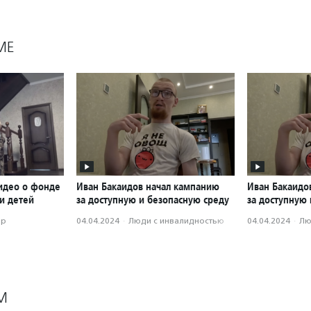
МЕ
идео о фонде
Иван Бакаидов начал кампанию
Иван Бакаидо
и детей
за доступную и безопасную среду
за доступную
ор
04.04.2024
·
Люди с инвалидностью
04.04.2024
·
Лю
М