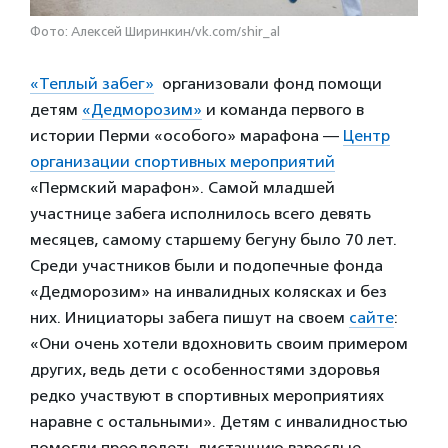
Фото: Алексей Ширинкин/vk.com/shir_al
«Теплый забег»
организовали фонд помощи
детям
«Дедморозим»
и команда первого в
истории Перми «особого» марафона —
Центр
организации спортивных мероприятий
«Пермский марафон». Самой младшей
участнице забега исполнилось всего девять
месяцев, самому старшему бегуну было 70 лет.
Среди участников были и подопечные фонда
«Дедморозим» на инвалидных колясках и без
них. Инициаторы забега пишут на своем
сайте
:
«Они очень хотели вдохновить своим примером
других, ведь дети с особенностями здоровья
редко участвуют в спортивных мероприятиях
наравне с остальными». Детям с инвалидностью
помогли преодолеть дистанцию взрослые –