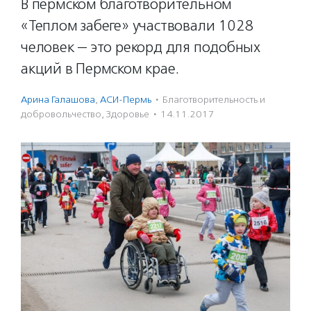
В пермском благотворительном
«Теплом забеге» участвовали 1028
человек — это рекорд для подобных
акций в Пермском крае.
Арина Галашова
,
АСИ-Пермь
·
Благотвори­тель­ность и
доброволь­чест­во
,
Здоровье
·
14.11.2017