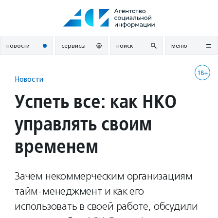
Перейти
к
содержанию
новости
сервисы
поиск
меню
18+
Новости
Успеть все: как НКО
управлять своим
временем
Зачем некоммерческим организациям
тайм-менеджмент и как его
использовать в своей работе, обсудили