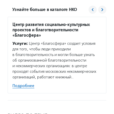
Узнайте больше в каталоге НКО
Центр развития социально-культурных
Агент
проектов и благотворительности
Услуг
«Благосфера»
матери
Услуги:
Центр «Благосфера» создает условия
сектор
для того, чтобы люди приходили
новост
в благотворительность и могли больше узнать
расска
об организованной благотворительности
некомм
и некоммерческих организациях: в центре
Подро
проходят события московских некоммерческих
организаций, работают книжный…
Подробнее