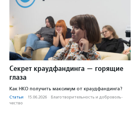
Секрет краудфандинга — горящие
глаза
Как НКО получить максимум от краудфандинга?
Статьи
·
15.06.2026
·
Благотвори­тель­ность и доброволь­
чест­во