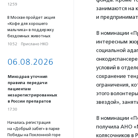
12:59
занимаются на 
и предпринимат
В Москве пройдет акция
«Кофе для хорошего
мальчика» в поддержку
В номинации «П
бездомных животных
интересным жюр
10:52
·
Прислано НКО
социальной ада
онкодиспансере
06.08.2026
условий в отдел
сохранение тенд
Минздрав уточнил
правила передачи
ограничения, ко
пациентам
этого волонтеры
незарегистрированных
в России препаратов
звездой», занят
17:30
В номинации «П
Началась регистрация
получила АНО «
на «Добрый забег» в парке
колясочников в
Победы на Поклонной горе