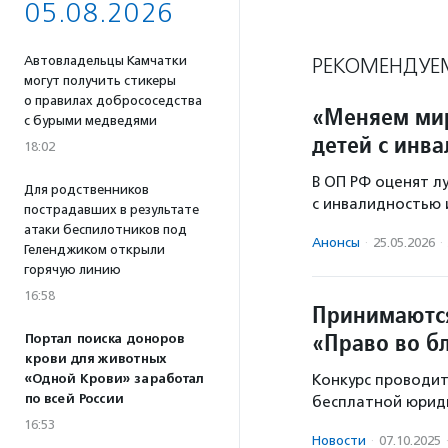
05.08.2026
Автовладельцы Камчатки
РЕКОМЕНДУЕ
могут получить стикеры
о правилах добрососедства
«Меняем мир
с бурыми медведями
детей с инв
18:02
В ОП РФ оценят л
Для родственников
с инвалидностью 
пострадавших в результате
атаки беспилотников под
Анонсы
·
25.05.2026
·
Геленджиком открыли
горячую линию
16:58
Принимаются
«Право во б
Портал поиска доноров
крови для животных
«Одной Крови» заработал
Конкурс проводит
по всей России
бесплатной юриди
16:53
Новости
·
07.10.2025