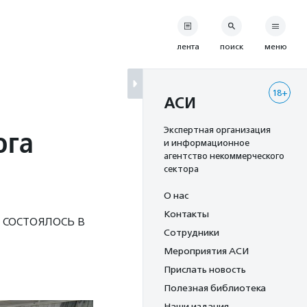
лента
поиск
меню
18+
АСИ
юга
Экспертная организация
и информационное
агентство некоммерческого
сектора
О нас
Контакты
состоялось в
Сотрудники
Мероприятия АСИ
Прислать новость
Полезная библиотека
Наши издания