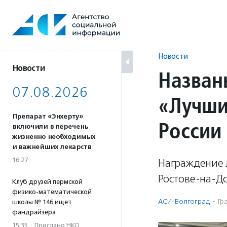
Перейти
к
содержанию
Новости
Новости
Назван
07.08.2026
«Лучши
Препарат «Энхерту»
России
включили в перечень
жизненно необходимых
и важнейших лекарств
16:27
Награждение 
Ростове-на-До
Клуб друзей пермской
физико-математической
АСИ-Волгоград
·
Гр
школы № 146 ищет
фандрайзера
15:35
·
Прислано НКО