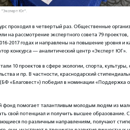
 "Эксперт Юг".
нкурс проходил в четвертый раз. Общественные орган
и на рассмотрение экспертного совета 79 проектов,
016-2017 годах и направлены на повышение уровня и 
атор конкурса — аналитический центр «Эксперт ЮГ».
али 10 проектов в сфере экологии, спорта, культуры,
ьства и пр. В частности, краснодарский стипендиал
 (БФ «Благовест») победил в номинации «Поддержка 
 фонд помогает талантливым молодым людям из ма
ть свой потенциал и получить высшее образование. С
чающиеся по различным направлениям, получают стип
го, они участвуют в тренингах развития личностных 