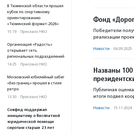
В Тюменской области прошел
кубок по спортивному
Фонд «Дорог
ориентированию
«Тюменский формат-2026»
Победители получ
15:19
·
Прислано НКО
реализации проек
Организация «Радость»
Новости
·
04.09.2025
открывает сеть
региональных подразделений
14:25
·
Прислано НКО
Названы 100
президентски
Московский юбилейный забег
«Без границ» прошел в стиле
ретро
Публичная оценка
итоги подвел коо
13:30
·
Прислано НКО
Новости
·
15.11.2024
Совфед поддержал
инициативу о бесплатной
юридической помощи
сиротам старше 23 лет