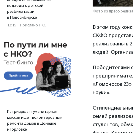
подходы к детской
Фото из пресс-релиза
реабилитации
в Новосибирске
13:15
·
Прислано НКО
В этом году ко
СКФО представил
реализованы в 2
людей. Организ
Победителями ст
предпринимател
«Ломоносов 23»
науки».
Стипендиальный
Патриаршая гуманитарная
семей реализова
миссия ищет волонтеров для
ремонта домов в Донецке
студентов, обу
и Горловке
фонда. Кроме то