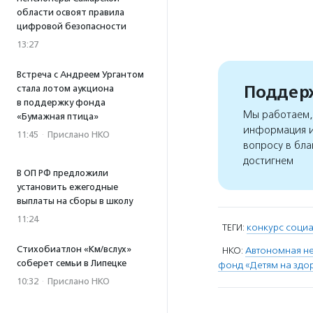
области освоят правила
цифровой безопасности
13:27
Встреча с Андреем Ургантом
Поддерж
стала лотом аукциона
в поддержку фонда
Мы работаем, 
«Бумажная птица»
информация и
11:45
·
Прислано НКО
вопросу в бла
достигнем
В ОП РФ предложили
установить ежегодные
выплаты на сборы в школу
11:24
ТЕГИ:
конкурс соци
Стихобиатлон «Км/вслух»
НКО:
Автономная н
соберет семьи в Липецке
фонд «Детям на здо
10:32
·
Прислано НКО