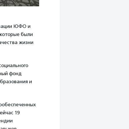
изации ЮФО и
 которые были
качества жизни
 социального
ьный фонд
образования и
лообеспеченных
ейчас 19
ендии
навыков,