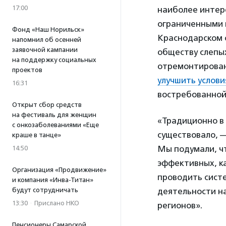
17:00
наиболее интер
ограниченными 
Фонд «Наш Норильск»
Краснодарском с
напомнил об осенней
заявочной кампании
обществу слепых
на поддержку социальных
отремонтирован
проектов
улучшить услови
16:31
востребованной
Открыт сбор средств
на фестиваль для женщин
«Традиционно в 
с онкозаболеваниями «Еще
существовало, 
краше в танце»
Мы подумали, ч
14:50
эффективных, ка
Организация «Продвижение»
проводить систе
и компания «Инва-Титан»
будут сотрудничать
деятельности на
13:30
·
Прислано НКО
регионов».
Пенсионеры Самарской