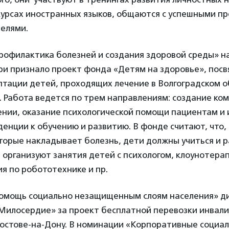
курсах иностранных языков, общаются с успешными п
елями.
рофилактика болезней и создания здоровой среды» н
и признало проект фонда «Детям на здоровье», пос
птации детей, проходящих лечение в Волгоградском 
. Работа ведется по трем направлениям: создание к
ении, оказание психологической помощи пациентам и 
енции к обучению и развитию. В фонде считают, что,
торые накладывает болезнь, дети должны учиться и р
 организуют занятия детей с психологом, клоунотерап
ия по робототехнике и пр.
омощь социально незащищенным слоям населения» д
Милосердие» за проект бесплатной перевозки инвали
 Ростове-на-Дону. В номинации «Корпоративные социа