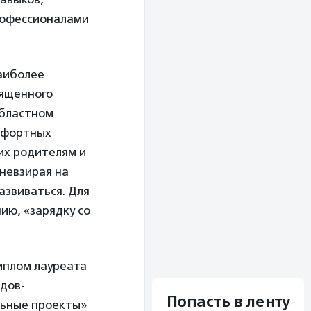
рофессионалами
аиболее
вященного
областном
омфортных
их родителям и
 невзирая на
азвиваться. Для
ию, «зарядку со
иплом лауреата
дов-
Попасть в ленту
льные проекты»