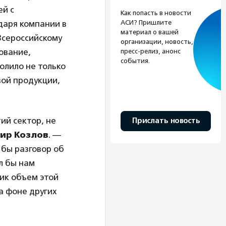
ей с
Как попасть в новости
АСИ? Пришлите
даря компании в
материал о вашей
Всероссийскому
организации, новость,
ование,
пресс-релиз, анонс
события.
олило не только
вой продукции,
ий сектор, не
Прислать новость
ир Козлов
. —
бы разговор об
л бы нам
ик объем этой
а фоне других