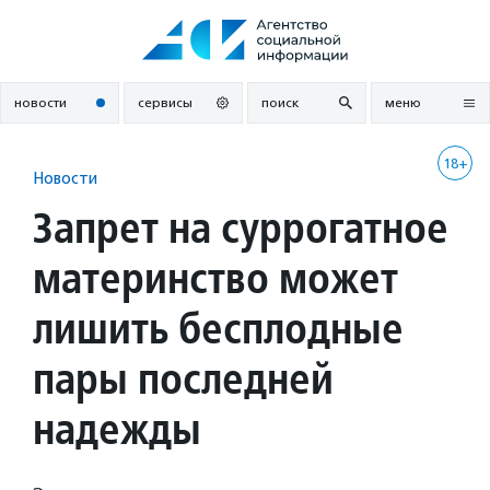
Перейти
к
содержанию
новости
сервисы
поиск
меню
18+
Новости
Запрет на суррогатное
материнство может
лишить бесплодные
пары последней
надежды