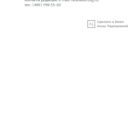
Контакты редакции: e-mail:
news@asi.org.ru
,
тел.:
(495) 799-55-63