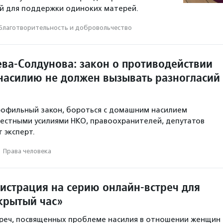
й для поддержки одиноких матерей.
Благотвори­тель­ность и доброволь­чест­во
ева-Солдунова: закон о противодействии
асилию не должен вызывать разногласий
рофильный закон, бороться с домашним насилием
естными усилиями НКО, правоохранителей, депутатов
т эксперт.
·
Права человека
гистрация на серию онлайн-встреч для
крытый час»
треч, посвященных проблеме насилия в отношении женщин