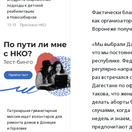
подходы к детской
реабилитации
Фактически бла
в Новосибирске
как организато
13:15
·
Прислано НКО
Воронеже получ
«Мы выбрали Даг
что мы постоянн
республике. Фе
регулярно напр
раз встречался
Дагестане по оф
такова, что жен
делать аборты б
случаями, когд
Патриаршая гуманитарная
миссия ищет волонтеров для
недель и знаем,
ремонта домов в Донецке
предпочитают д
и Горловке