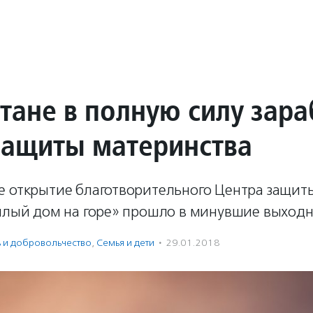
стане в полную силу зар
защиты материнства
е открытие благотворительного Центра защит
еплый дом на горе» прошло в минувшие выходн
ь и доброволь­чест­во
,
Семья и дети
·
29.01.2018