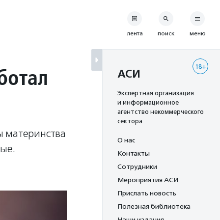
лента
поиск
меню
18+
аботал
АСИ
Экспертная организация
и информационное
агентство некоммерческого
сектора
ы материнства
О нас
ые.
Контакты
Сотрудники
Мероприятия АСИ
Прислать новость
Полезная библиотека
Наши издания