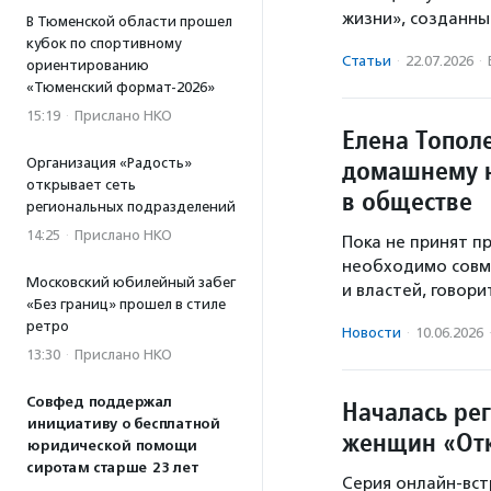
жизни», созданны
В Тюменской области прошел
кубок по спортивному
Статьи
·
22.07.2026
·
ориентированию
«Тюменский формат-2026»
15:19
·
Прислано НКО
Елена Топол
домашнему н
Организация «Радость»
открывает сеть
в обществе
региональных подразделений
14:25
·
Прислано НКО
Пока не принят п
необходимо совм
Московский юбилейный забег
и властей, говори
«Без границ» прошел в стиле
ретро
Новости
·
10.06.2026
13:30
·
Прислано НКО
Совфед поддержал
Началась ре
инициативу о бесплатной
женщин «От
юридической помощи
сиротам старше 23 лет
Серия онлайн-вс