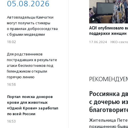
05.08.2026
Автовладельцы Камчатки
могут получить стикеры
АСИ опубликовало в
о правилах добрососедства
поддержки женщин 
с бурыми медведями
18:02
17.06.2024
·
НКО-сект
Для родственников
пострадавших в результате
атаки беспилотников под
Геленджиком открыли
горячую линию
РЕКОМЕНДУЕ
16:58
Россиянка дв
Портал поиска доноров
с дочерью из
крови для животных
благотворит
«Одной Крови» заработал
по всей России
Жительница Петер
16:53
похищенную бывш