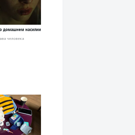
о домашнем насилии
ава человека