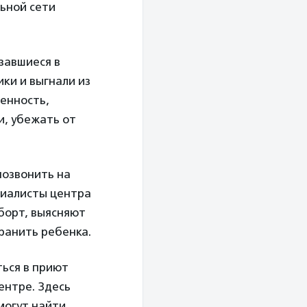
ьной сети
завшиеся в
ки и выгнали из
енность,
и, убежать от
позвонить на
циалисты центра
борт, выясняют
ранить ребенка.
ься в приют
ентре. Здесь
могут найти