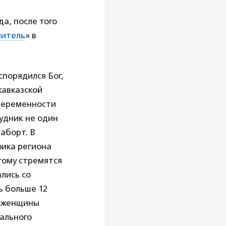
а, после того
нитель
» в
спорядился Бог,
кавказской
беременности
удник не один
аборт. В
фика региона
тому стремятся
лись со
ь больше 12
е женщины
ального