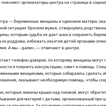
 поясняют организаторы центра на странице в социал
тра — беременные женщины и одинокие матери, ока
ой ситуации: бросили мужья, отвернулись родственни
щины, которым судьба не дает шанса сохранить берем
 из роддома, избежать изъятия детей органами опек
ия. А мы – даем», — отмечают в центре.
отает телефон доверия, по которому женщины могут 
ности и получить консультацию, совет и помощь. Спе
еменными женщинами, которые собирались сделать а
 решения, оказывают необходимую помощь, чтобы сох
и, которые лишены крыши над головой, могут обратит
ывания для матерей с детьми, организованный при ц
иться три месяца. За это время сотрудники центра по