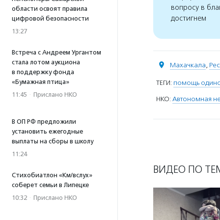
вопросу в бла
области освоят правила
достигнем
цифровой безопасности
13:27
Встреча с Андреем Ургантом
стала лотом аукциона
Махачкала
,
Рес
в поддержку фонда
«Бумажная птица»
ТЕГИ:
помощь одино
11:45
·
Прислано НКО
НКО:
Автономная не
В ОП РФ предложили
установить ежегодные
выплаты на сборы в школу
11:24
ВИДЕО ПО ТЕ
Стихобиатлон «Км/вслух»
соберет семьи в Липецке
10:32
·
Прислано НКО