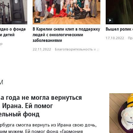
идео о фонде
В Карелии сняли клип в поддержку
Вышел ролик 
и детей
людей с онкологическими
17.10.2022
·
Пр
заболеваниями
ор
22.11.2022
·
Благотвори­тель­ность и доброволь­чест­во
М
а года не могла вернуться
 Ирана. Ей помог
ельный фонд
бурга смогла вернуть из Ирана свою дочь,
им мужем. Ей помог фонд «Гармония