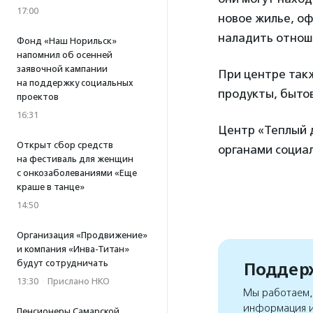
17:00
новое жилье, оф
наладить отнош
Фонд «Наш Норильск»
напомнил об осенней
заявочной кампании
При центре так
на поддержку социальных
продукты, бытов
проектов
16:31
Центр «Теплый д
Открыт сбор средств
органами социа
на фестиваль для женщин
с онкозаболеваниями «Еще
краше в танце»
14:50
Организация «Продвижение»
и компания «Инва-Титан»
будут сотрудничать
Поддерж
13:30
·
Прислано НКО
Мы работаем, 
информация и
Пенсионеры Самарской