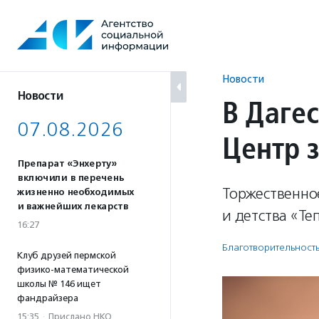
Перейти
к
содержанию
Новости
Новости
В Даге
07.08.2026
Центр 
Препарат «Энхерту»
включили в перечень
Торжественно
жизненно необходимых
и важнейших лекарств
и детства «Т
16:27
Благотвори­тель­ност
Клуб друзей пермской
физико-математической
школы № 146 ищет
фандрайзера
15:35
·
Прислано НКО