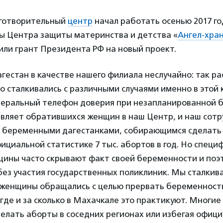
готворительный
центр
начал работать осенью 2017 год
ры Центра защиты материнства и детства «
Ангел-хра
или грант Президента РФ на новый проект.
естан в качестве нашего филиала неслучайно: так ра
о сталкивались с различными случаями именно в этой 
деральный телефон доверия при незапланированной 
авляет обратившихся женщин в наш Центр, и наш сотр
 с беременными дагестанками, собирающимся сделать 
ициальной статистике 7 тыс. абортов в год. Но специ
щины часто скрывают факт своей беременности и поэ
ез участия государственных поликлиник. Мы сталкива
а женщины обращались с целью прервать беременност
 где и за сколько в Махачкале это практикуют. Многи
елать аборты в соседних регионах или избегая офици