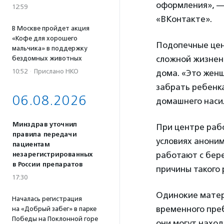
оформления», —
12:59
«ВКонтакте».
В Москве пройдет акция
«Кофе для хорошего
Подопечные цен
мальчика» в поддержку
сложной жизненн
бездомных животных
10:52
·
Прислано НКО
дома. «Это жен
забрать ребенка
06.08.2026
домашнего насил
Минздрав уточнил
При центре раб
правила передачи
условиях аноним
пациентам
работают с бер
незарегистрированных
в России препаратов
причины такого
17:30
Одинокие матер
Началась регистрация
временного преб
на «Добрый забег» в парке
Победы на Поклонной горе
они могут наход