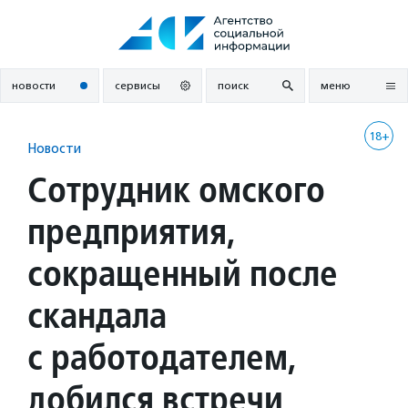
Перейти
к
содержанию
новости
сервисы
поиск
меню
18+
Новости
Сотрудник омского
предприятия,
сокращенный после
скандала
с работодателем,
добился встречи