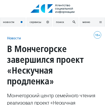
Перейти
к
содержанию
новости
сервисы
поиск
меню
18+
Новости
В Мончегорске
завершился проект
«Нескучная
продленка»
Мончегорский центр семейного чтения
реализовал проект «Нескучная