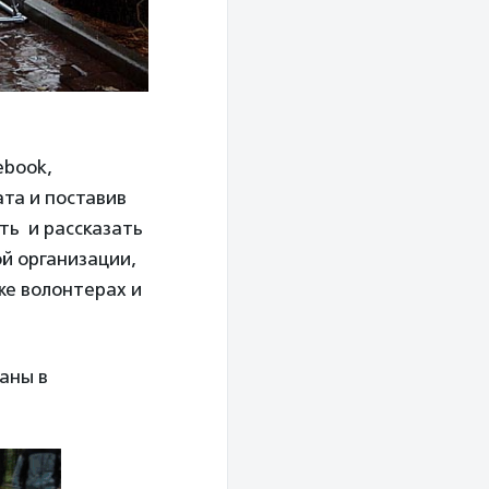
ebook,
та и поставив
ь и рассказать
й организации,
же волонтерах и
аны в