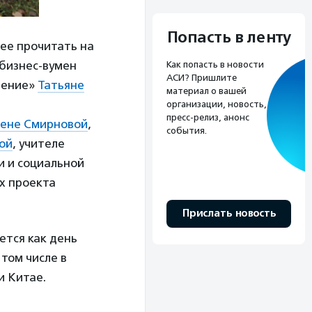
Попасть в ленту
ее прочитать на
 бизнес-вумен
Как попасть в новости
АСИ? Пришлите
нение»
Татьяне
материал о вашей
организации, новость,
пресс-релиз, анонс
лене Смирновой
,
события.
ой
, учителе
и и социальной
х проекта
Прислать новость
тся как день
 том числе в
и Китае.