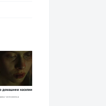
о домашнем насилии
ава человека