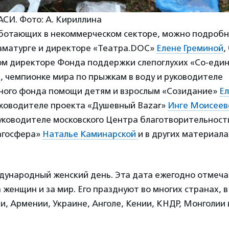
АСИ. Фото: А. Кириллина
ботающих в некоммерческом секторе, можно подробн
раматурге и директоре «Театра.DOC»
Елене Греминой
,
ом директоре Фонда поддержки слепоглухих «Со-еди
й
, чемпионке мира по прыжкам в воду и руководителе
ного фонда помощи детям и взрослым «Созидание»
Е
уководителе проекта «Душевный Bazar»
Инге Моисеев
уководителе московского Центра благотворительност
агосфера»
Наталье Каминарской
и в других материала
ународный женский день. Эта дата ежегодно отмечае
 женщин и за мир. Его празднуют во многих странах, в
и, Армении, Украине, Анголе, Кении, КНДР, Монголии 