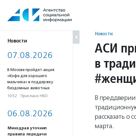
Перейти
к
содержанию
Новости
Новости
АСИ пр
07.08.2026
в трад
В Москве пройдет акция
#женщ
«Кофе для хорошего
мальчика» в поддержку
бездомных животных
10:52
·
Прислано НКО
В преддверии
традиционную
06.08.2026
рассказать о 
марта.
Минздрав уточнил
правила передачи