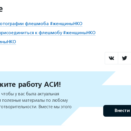
е
 фотографии флешмоба #женщиныНКО
присоединиться к флешмобу #женщиныНКО
иныНКО
ите работу АСИ!
чтобы у вас была актуальная
 полезные материалы по любому
готворительности. Вместе мы этого
Внести