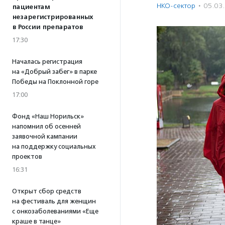
НКО-сектор
·
05.03
пациентам
незарегистрированных
в России препаратов
17:30
Началась регистрация
на «Добрый забег» в парке
Победы на Поклонной горе
17:00
Фонд «Наш Норильск»
напомнил об осенней
заявочной кампании
на поддержку социальных
проектов
16:31
Открыт сбор средств
на фестиваль для женщин
с онкозаболеваниями «Еще
краше в танце»