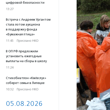
цифровой безопасности
13:27
Встреча с Андреем Ургантом
стала лотом аукциона
в поддержку фонда
«Бумажная птица»
11:45
·
Прислано НКО
В ОП РФ предложили
установить ежегодные
выплаты на сборы в школу
11:24
Стихобиатлон «Км/вслух»
соберет семьи в Липецке
10:32
·
Прислано НКО
05.08.2026