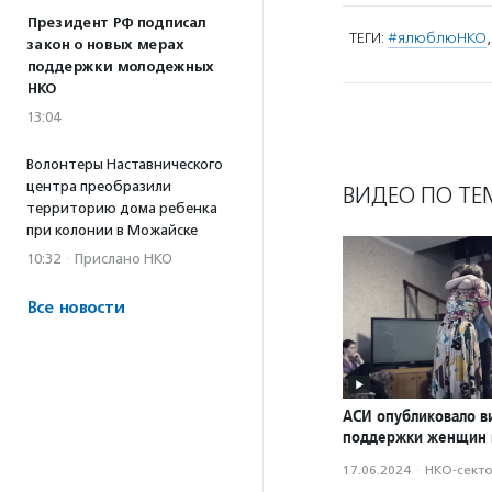
Президент РФ подписал
ТЕГИ:
#ялюблюНКО
закон о новых мерах
поддержки молодежных
НКО
13:04
Волонтеры Наставнического
центра преобразили
ВИДЕО ПО ТЕ
территорию дома ребенка
при колонии в Можайске
10:32
·
Прислано НКО
Все новости
АСИ опубликовало в
поддержки женщин 
17.06.2024
·
НКО-сект