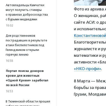
Автовладельцы Камчатки
Фото из архива 
могут получить стикеры
о правилах добрососедства
О женщинах, ра
с бурыми медведями
сайте АСИ: о д
18:02
и исполнительн
Константиново
Для родственников
пострадавших в результате
Благотворитель
атаки беспилотников под
журналисте и р
Геленджиком открыли
горячую линию
математики и р
16:58
активности «Бл
«НКО-профи»
.
Портал поиска доноров
крови для животных
«Одной Крови» заработал
8 Марта — Межд
по всей России
борьбы за права
16:53
Грузии, Молдави
В Тюменской области прошел