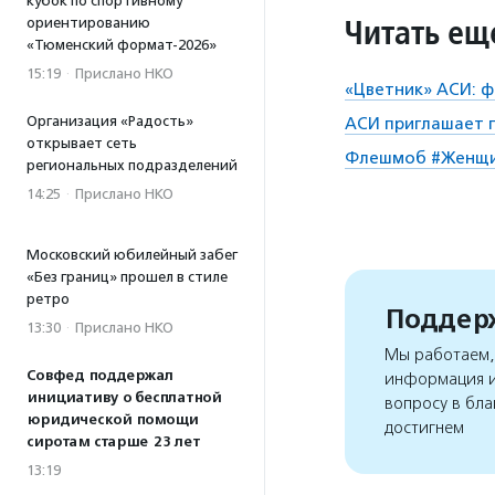
кубок по спортивному
Читать ещ
ориентированию
«Тюменский формат-2026»
15:19
·
Прислано НКО
«Цветник» АСИ:
Организация «Радость»
АСИ приглашает 
открывает сеть
Флешмоб #Женщ
региональных подразделений
14:25
·
Прислано НКО
Московский юбилейный забег
«Без границ» прошел в стиле
ретро
Поддерж
13:30
·
Прислано НКО
Мы работаем, 
Совфед поддержал
информация и
инициативу о бесплатной
вопросу в бла
юридической помощи
достигнем
сиротам старше 23 лет
13:19