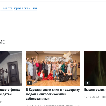
,
8 марта
,
права женщин
МЕ
идео о фонде
В Карелии сняли клип в поддержку
Вышел ролик 
и детей
людей с онкологическими
17.10.2022
·
Пр
заболеваниями
ор
22.11.2022
·
Благотвори­тель­ность и доброволь­чест­во