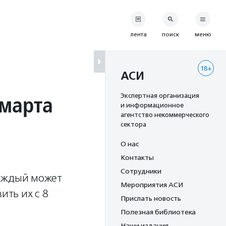
лента
поиск
меню
18+
АСИ
 марта
Экспертная организация
и информационное
агентство некоммерческого
сектора
О нас
Контакты
Сотрудники
каждый может
Мероприятия АСИ
ить их с 8
Прислать новость
Полезная библиотека
Наши издания