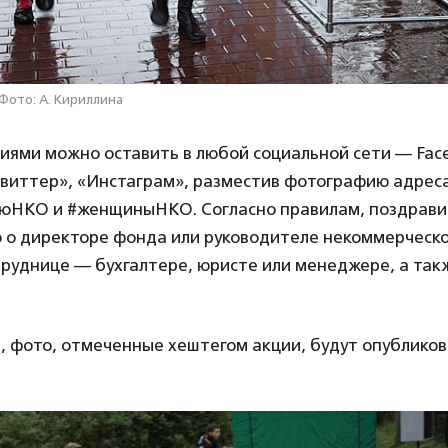
 Фото: А. Кириллина
иями можно оставить в любой социальной сети — Fac
Твиттер», «Инстаграм», разместив фотографию адреса
юНКО и #женщиныНКО. Согласно правилам, поздравит
о о директоре фонда или руководителе некоммерческо
труднице — бухгалтере, юристе или менеджере, а так
, фото, отмеченные хештегом акции, будут опубликов