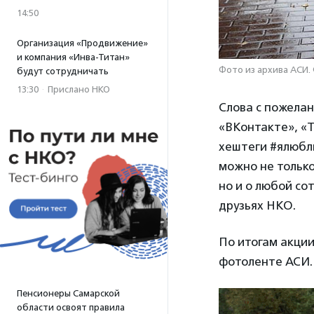
14:50
Организация «Продвижение»
и компания «Инва-Титан»
Фото из архива АСИ.
будут сотрудничать
13:30
·
Прислано НКО
Слова с пожелан
«ВКонтакте», «
хештеги #ялюбл
можно не тольк
но и о любой со
друзьях НКО.
По итогам акции
фотоленте АСИ.
Пенсионеры Самарской
области освоят правила