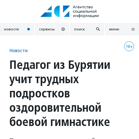
Перейти
к
содержанию
новости
сервисы
поиск
меню
18+
Новости
Педагог из Бурятии
учит трудных
подростков
оздоровительной
боевой гимнастике