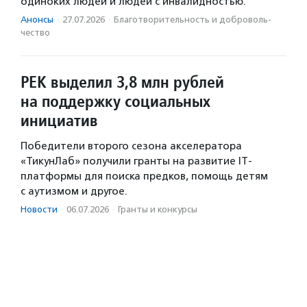
одиноких людей и людей с инвалидностью.
Анонсы
·
27.07.2026
·
Благотвори­тель­ность и доброволь­
чест­во
РЕК выделил 3,8 млн рублей
на поддержку социальных
инициатив
Победители второго сезона акселератора
«ТикунЛаб» получили гранты на развитие IT-
платформы для поиска предков, помощь детям
с аутизмом и другое.
Новости
·
06.07.2026
·
Гранты и конкурсы