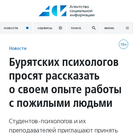
Перейти
к
содержанию
новости
сервисы
поиск
меню
18+
Новости
Бурятских психологов
просят рассказать
о своем опыте работы
с пожилыми людьми
Студентов-психологов и их
преподавателей приглашают принять