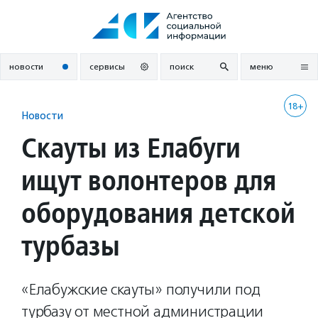
Перейти
к
содержанию
новости
сервисы
поиск
меню
18+
Новости
Скауты из Елабуги
ищут волонтеров для
оборудования детской
турбазы
«Елабужские скауты» получили под
турбазу от местной администрации