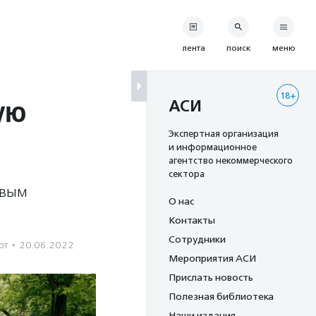
лента
поиск
меню
18+
ую
АСИ
Экспертная организация
и информационное
агентство некоммерческого
сектора
рвым
О нас
Контакты
Сотрудники
рт
·
20.06.2022
Мероприятия АСИ
Прислать новость
Полезная библиотека
Наши издания