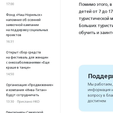
Помимо этого, в
17:00
детей от 7 до 1
Фонд «Наш Норильск»
туристической м
напомнил об осенней
заявочной кампании
Больших туристи
на поддержку социальных
обучить и заинт
проектов
16:31
Открыт сбор средств
на фестиваль для женщин
с онкозаболеваниями «Еще
краше в танце»
14:50
Поддерж
Мы работаем, 
Организация «Продвижение»
информация и
и компания «Инва-Титан»
будут сотрудничать
вопросу в бла
достигнем
13:30
·
Прислано НКО
Пенсионеры Самарской