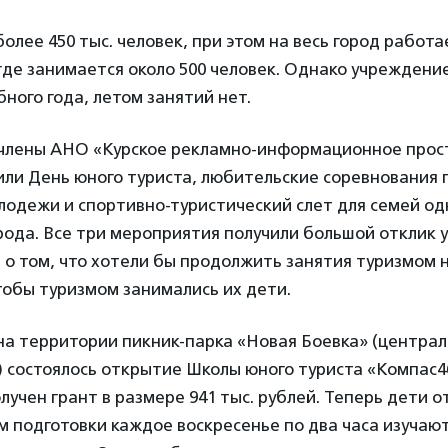
более 450 тыс. человек, при этом на весь город работа
где занимается около 500 человек. Однако учреждени
ного года, летом занятий нет.
 члены АНО «Курское рекламно-информационное прос
ли День юного туриста, любительские соревнования 
одежи и спортивно-туристический слет для семей одн
ода. Все три мероприятия получили большой отклик у
 о том, что хотели бы продолжить занятия туризмом 
тобы туризмом занимались их дети.
 на территории пикник-парка «Новая Боевка» (центра
) состоялось открытие Школы юного туриста «Компас4
учен грант в размере 941 тыс. рублей. Теперь дети от 
 подготовки каждое воскресенье по два часа изучаю