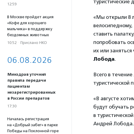
туристические 
12:59
«Мы открыли 8 л
В Москве пройдет акция
«Кофе для хорошего
велосипедному, 
мальчика» в поддержку
ставить палатку
бездомных животных
попробовать осв
10:52
·
Прислано НКО
их или заняться
06.08.2026
Лобода
.
Всего в течение
Минздрав уточнил
правила передачи
туристической п
пациентам
незарегистрированных
«В августе хоти
в России препаратов
17:30
будут обучать р
в туристической
Началась регистрация
Андрей Лобода.
на «Добрый забег» в парке
Победы на Поклонной горе