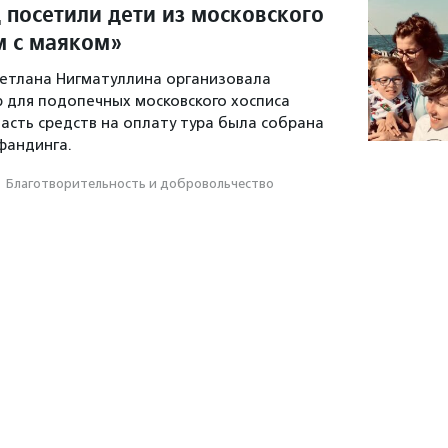
 посетили дети из московского
м с маяком»
етлана Нигматуллина организовала
р для подопечных московского хосписа
Часть средств на оплату тура была собрана
фандинга.
·
Благотвори­тель­ность и доброволь­чест­во