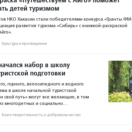
ать детей туризмом
тов НКО Хакасии стали победителями конкурса «Гранты.ФМ
оциация развития туризма «Сибирь» с книжкой-раскраской
Айго».
·
Культура и просвещение
начался набор в школу
уристской подготовки
го, горного, велосипедного и водного
зма в школе начальной туристской
и свой путь» могут все желающие, в том
из многодетных и социально…
·
Благотвори­тель­ность и доброволь­чест­во