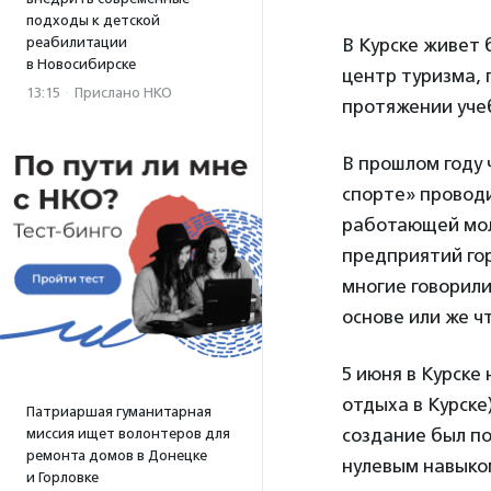
подходы к детской
реабилитации
В Курске живет 
в Новосибирске
центр туризма, 
13:15
·
Прислано НКО
протяжении учеб
В прошлом году
спорте» проводи
работающей мол
предприятий гор
многие говорили
основе или же ч
5 июня в Курске
отдыха в Курске
Патриаршая гуманитарная
создание был пол
миссия ищет волонтеров для
ремонта домов в Донецке
нулевым навыком
и Горловке