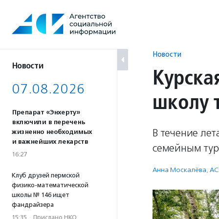
Перейти
к
содержанию
Новости
Новости
Курска
07.08.2026
школу 
Препарат «Энхерту»
включили в перечень
В течение лет
жизненно необходимых
и важнейших лекарств
семейным тур
16:27
Анна Москалёва
,
АС
Клуб друзей пермской
физико-математической
школы № 146 ищет
фандрайзера
15:35
·
Прислано НКО