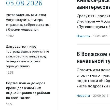
05.08.2026
заинтересов
Автовладельцы Камчатки
Сразу пять проек
могут получить стикеры
В их числе — Асс
о правилах добрососедства
«Путешествуем с 
с бурыми медведями
18:02
Новости
·
14.05.2025
Для родственников
пострадавших в результате
В Волжском 
атаки беспилотников под
начальной т
Геленджиком открыли
горячую линию
Освоить азы пеше
16:58
спортивного тури
подготовки «Найд
Портал поиска доноров
числе подростки 
крови для животных
«Одной Крови» заработал
Новости
·
20.09.2019
по всей России
16:53