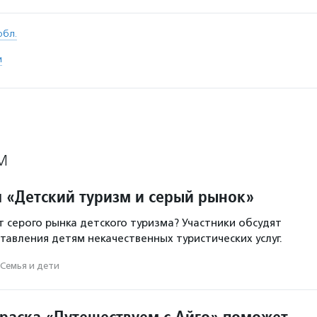
обл.
м
М
л «Детский туризм и серый рынок»
т серого рынка детского туризма? Участники обсудят
авления детям некачественных туристических услуг.
Семья и дети
раска «Путешествуем с Айго» поможет