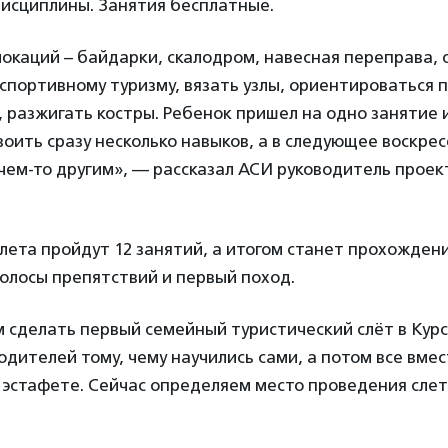
дисциплины. Занятия бесплатные.
окаций – байдарки, скалодром, навесная переправа,
спортивному туризму, вязать узлы, ориентироваться п
, разжигать костры. Ребенок пришел на одно занятие
оить сразу несколько навыков, а в следующее воскре
 чем-то другим», — рассказал АСИ руководитель прое
 лета пройдут 12 занятий, а итогом станет прохожден
олосы препятствий и первый поход.
м сделать первый семейный туристический слёт в Курс
одителей тому, чему научились сами, а потом все вме
 эстафете. Сейчас определяем место проведения сле