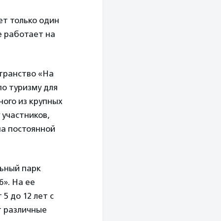
ет только один
е работает на
транство «На
по туризму для
ого из крупных
 участников,
на постоянной
льный парк
6». На ее
5 до 12 лет с
т различные