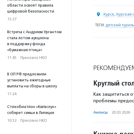
области освоят правила
цифровой безопасности
Курск
,
Курская 
13:27
ТЕГИ:
детский туриз
Встреча с Андреем Ургантом
стала лотом аукциона
в поддержку фонда
«Бумажная птица»
11:45
·
Прислано НКО
РЕКОМЕНДУЕ
В ОП РФ предложили
установить ежегодные
Круглый сто
выплаты на сборы в школу
11:24
Как защититься о
проблемы предост
Стихобиатлон «Км/вслух»
Анонсы
·
20.03.2026
·
соберет семьи в Липецке
10:32
·
Прислано НКО
Книжка-раск