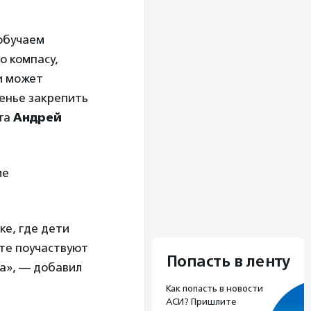
 обучаем
о компасу,
 и может
сенье закрепить
кта
Андрей
ие
ке, где дети
сте поучаствуют
Попасть в ленту
та», — добавил
Как попасть в новости
АСИ? Пришлите