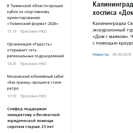
Калининград
В Тюменской области прошел
хосписа «До
кубок по спортивному
ориентированию
Калининградка Св
«Тюменский формат-2026»
экскурсионный ту
15:19
·
Прислано НКО
«Дом с маяком». 
с помощью крауд
Организация «Радость»
открывает сеть
Новости
·
05.09.2019
региональных подразделений
14:25
·
Прислано НКО
Московский юбилейный забег
«Без границ» прошел в стиле
ретро
13:30
·
Прислано НКО
Совфед поддержал
инициативу о бесплатной
юридической помощи
сиротам старше 23 лет