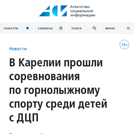
Перейти
к
содержанию
новости
сервисы
поиск
меню
18+
Новости
В Карелии прошли
соревнования
по горнолыжному
спорту среди детей
с ДЦП