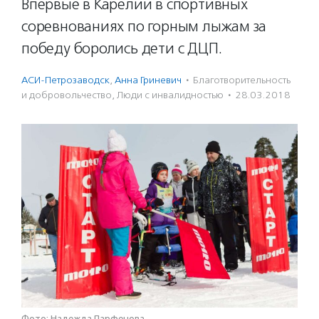
Впервые в Карелии в спортивных
соревнованиях по горным лыжам за
победу боролись дети с ДЦП.
АСИ-Петрозаводск
,
Анна Гриневич
·
Благотвори­тель­ность
и доброволь­чест­во
,
Люди с инвалидностью
·
28.03.2018
Фото: Надежда Парфенова