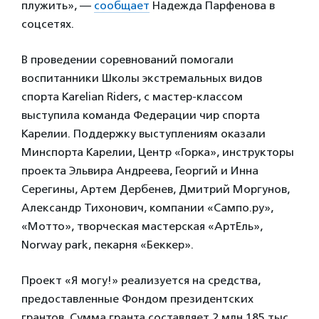
плужить», —
сообщает
Надежда Парфенова в
соцсетях.
В проведении соревнований помогали
воспитанники Школы экстремальных видов
спорта Karelian Riders, с мастер-классом
выступила команда Федерации чир спорта
Карелии. Поддержку выступлениям оказали
Минспорта Карелии, Центр «Горка», инструкторы
проекта Эльвира Андреева, Георгий и Инна
Серегины, Артем Дербенев, Дмитрий Моргунов,
Александр Тихонович, компании «Сампо.ру»,
«Мотто», творческая мастерская «АртЕль»,
Norway park, пекарня «Беккер».
Проект «Я могу!» реализуется на средства,
предоставленные Фондом президентских
грантов. Сумма гранта составляет 2 млн 185 тыс.