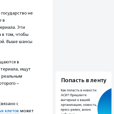
 государство не
е в
ериала. Эти
 в том, чтобы
шой. Выше шансы
ащаются в
атериала, ищут
ь реальным
Попасть в ленту
оторого –
Как попасть в новости
АСИ? Пришлите
материал о вашей
связано с
организации, новость,
пресс-релиз, анонс
ых клеток
может