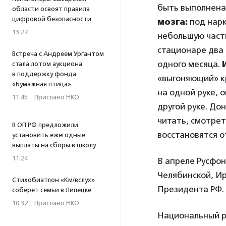
быть выполнена
области освоят правила
цифровой безопасности
мозга:
под нарк
13:27
небольшую часть
стационаре два 
Встреча с Андреем Ургантом
одного месяца.
стала лотом аукциона
в поддержку фонда
«выгоняющий» кр
«Бумажная птица»
на одной руке, 
11:45
·
Прислано НКО
другой руке. До
читать, смотрет
В ОП РФ предложили
восстановятся о
установить ежегодные
выплаты на сборы в школу
11:24
В апреле Русфо
Челябинской, И
Стихобиатлон «Км/вслух»
Президента РФ.
соберет семьи в Липецке
10:32
·
Прислано НКО
Национальный р