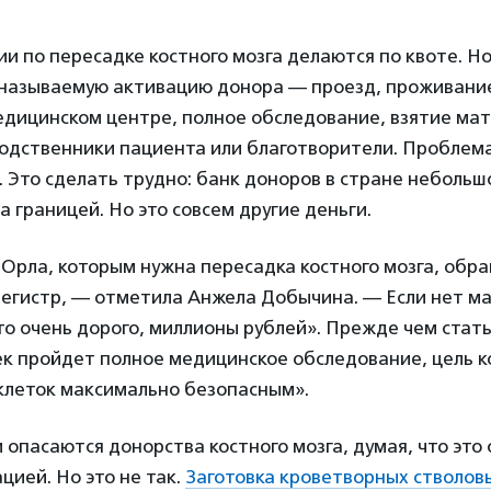
ии по пересадке костного мозга делаются по квоте. Но
 называемую активацию донора — проезд, проживани
дицинском центре, полное обследование, взятие мат
одственники пациента или благотворители. Проблема
 Это сделать трудно: банк доноров в стране неболь
а границей. Но это совсем другие деньги.
Орла, которым нужна пересадка костного мозга, обр
егистр, — отметила Анжела Добычина. — Если нет м
это очень дорого, миллионы рублей». Прежде чем стат
к пройдет полное медицинское обследование, цель к
 клеток максимально безопасным».
опасаются донорства костного мозга, думая, что это 
цией. Но это не так.
Заготовка кроветворных стволов