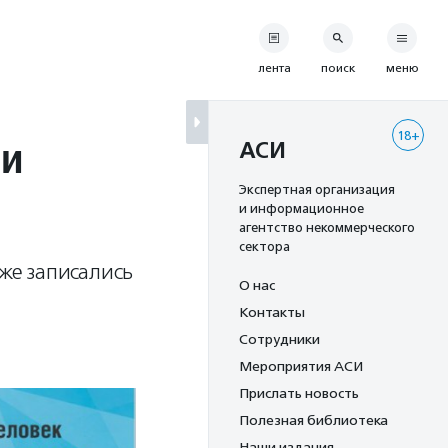
лента
поиск
меню
18+
ми
АСИ
Экспертная организация
и информационное
агентство некоммерческого
сектора
уже записались
О нас
Контакты
Сотрудники
Мероприятия АСИ
Прислать новость
Полезная библиотека
Наши издания