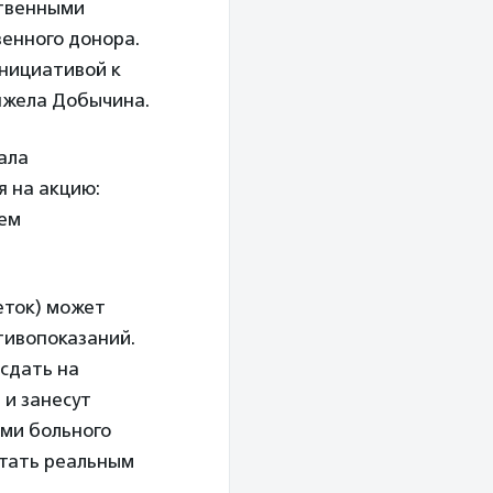
ственными
венного донора.
инициативой к
нжела Добычина.
ала
я на акцию:
аем
еток) может
тивопоказаний.
 сдать на
 и занесут
ыми больного
стать реальным