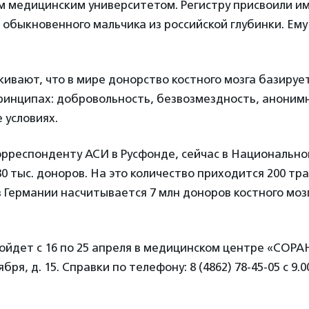
м медицинским университетом. Регистру присвоили им
обыкновенного мальчика из российской глубинки. Ему
ивают, что в мире донорство костного мозга базирует
инципах: добровольность, безвозмездность, анонимн
 условиях.
орреспонденту АСИ в Русфонде, сейчас в Национально
0 тыс. доноров. На это количество приходится 200 тр
в Германии насчитывается 7 млн доноров костного моз
ойдет с 16 по 25 апреля в медицинском центре «СОРАН
бря, д. 15. Справки по телефону: 8 (4862) 78-45-05 с 9.00