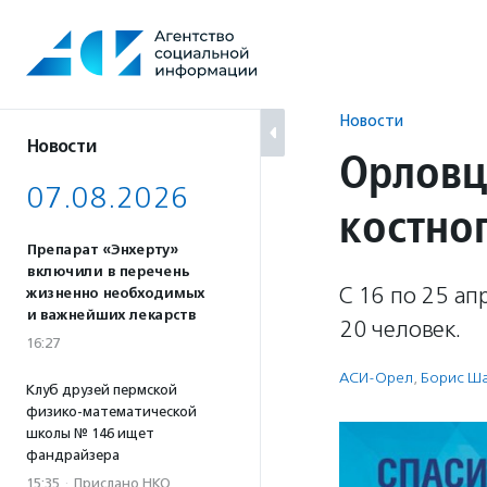
Перейти
к
содержанию
Новости
Новости
Орловц
07.08.2026
костно
Препарат «Энхерту»
включили в перечень
С 16 по 25 ап
жизненно необходимых
и важнейших лекарств
20 человек.
16:27
АСИ-Орел
,
Борис Ш
Клуб друзей пермской
физико-математической
школы № 146 ищет
фандрайзера
15:35
·
Прислано НКО