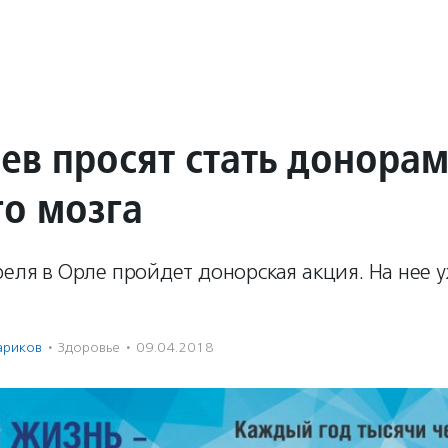
ев просят стать донора
го мозга
реля в Орле пройдет донорская акция. На нее 
ариков
·
Здоровье
·
09.04.2018