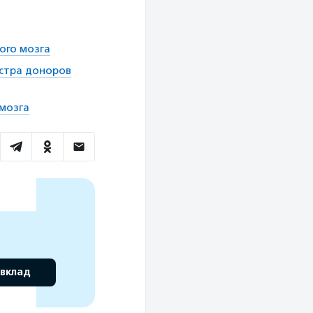
ого мозга
истра доноров
 мозга
 вклад