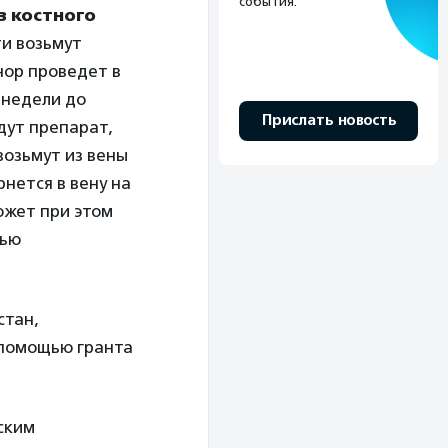
события.
з костного
ти возьмут
нор проведет в
 недели до
Прислать новость
дут препарат,
возьмут из вены
рнется в вену на
ожет при этом
тью
стан,
 помощью гранта
ским