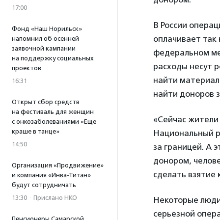
17:00
В России операц
Фонд «Наш Норильск»
оплачивает так
напомнил об осенней
заявочной кампании
федеральном ме
на поддержку социальных
расходы несут р
проектов
найти материал.
16:31
найти доноров з
Открыт сбор средств
на фестиваль для женщин
«Сейчас жители 
с онкозаболеваниями «Еще
краше в танце»
Национальный р
14:50
за границей. А 
донором, челове
Организация «Продвижение»
сделать взятие
и компания «Инва-Титан»
будут сотрудничать
13:30
·
Прислано НКО
Некоторые люди 
серьезной опера
Пенсионеры Самарской