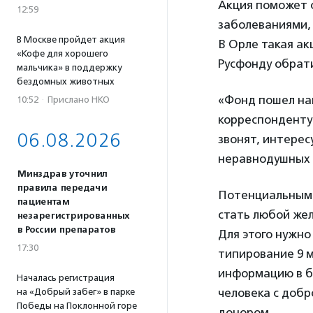
Акция поможет с
12:59
заболеваниями, 
В Москве пройдет акция
В Орле такая ак
«Кофе для хорошего
Русфонду обрат
мальчика» в поддержку
бездомных животных
«Фонд пошел на
10:52
·
Прислано НКО
корреспондент
06.08.2026
звонят, интерес
неравнодушных 
Минздрав уточнил
правила передачи
Потенциальным 
пациентам
стать любой жел
незарегистрированных
в России препаратов
Для этого нужно
17:30
типирование 9 м
информацию в 
Началась регистрация
человека с добр
на «Добрый забег» в парке
Победы на Поклонной горе
донором.