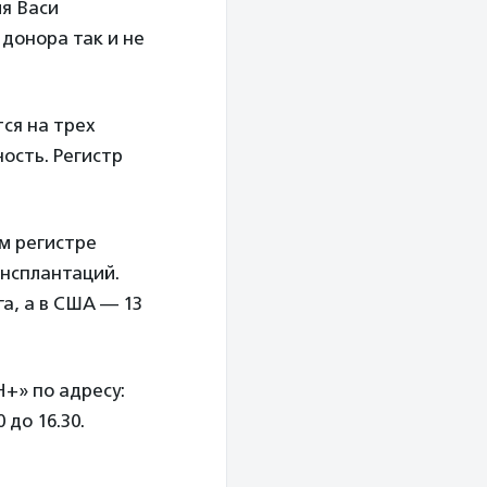
я Васи
 донора так и не
ся на трех
ость. Регистр
м регистре
ансплантаций.
га, а в США — 13
+» по адресу:
 до 16.30.