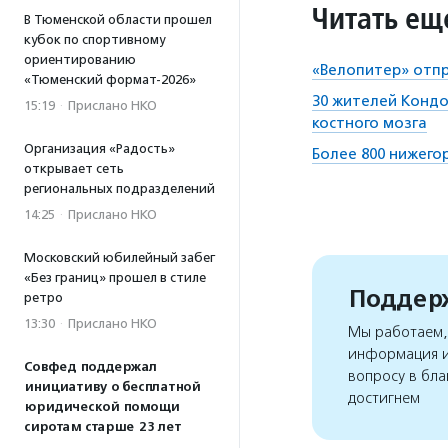
Читать ещ
В Тюменской области прошел
кубок по спортивному
ориентированию
«Велопитер» отпр
«Тюменский формат-2026»
30 жителей Кондо
15:19
·
Прислано НКО
костного мозга
Организация «Радость»
Более 800 нижего
открывает сеть
региональных подразделений
14:25
·
Прислано НКО
Московский юбилейный забег
«Без границ» прошел в стиле
Поддерж
ретро
13:30
·
Прислано НКО
Мы работаем, 
информация и
Совфед поддержал
вопросу в бла
инициативу о бесплатной
достигнем
юридической помощи
сиротам старше 23 лет