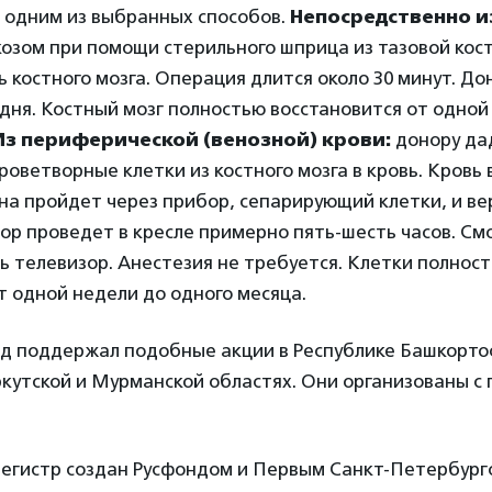
 одним из выбранных способов.
Непосредственно и
озом при помощи стерильного шприца из тазовой кос
 костного мозга. Операция длится около 30 минут. До
дня. Костный мозг полностью восстановится от одной
Из периферической (венозной) крови:
донору да
оветворные клетки из костного мозга в кровь. Кровь 
она пройдет через прибор, сепарирующий клетки, и ве
нор проведет в кресле примерно пять-шесть часов. См
ь телевизор. Анестезия не требуется. Клетки полнос
т одной недели до одного месяца.
нд поддержал подобные акции в Республике Башкорто
ркутской и Мурманской областях. Они организованы с
егистр создан Русфондом и Первым Санкт-Петербург