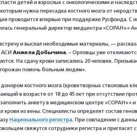
пасти детей и взрослых с онкологическими и наслед
которым нужна пересадка костного мозга от неродст
ция проводится впервые при поддержке Русфонда. С 
илась генеральный директор медцентра «СОРАН+» А
встречу и выслал необходимые материалы, — рассказ
у АСИ
Анжела Добычина
. – Орловцы уже откликаютс
уются. На сдачу крови записались 20 человек. Призыв
горожан помочь больным людям».
донором костного мозга (кроветворных стволовых кл
ающий в возрасте от 18 до 45 лет при отсутствии про
 заполнить анкету в медицинском центре «СОРАН+» и
л крови из вены. Специалисты определят состав генов
базу
Национального регистра
. При совпадении с данн
овольцем свяжутся сотрудники регистра и пригласят 