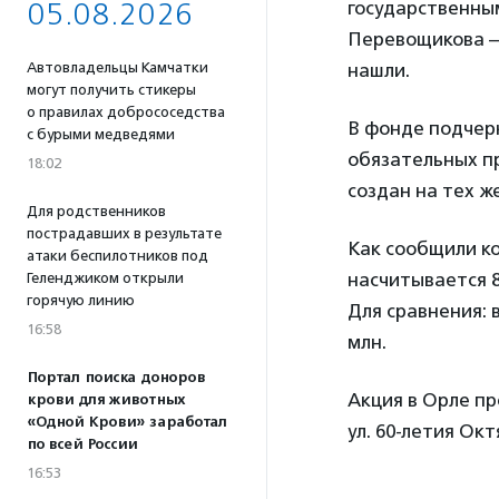
государственны
05.08.2026
Перевощикова – 
нашли.
Автовладельцы Камчатки
могут получить стикеры
о правилах добрососедства
В фонде подчерк
с бурыми медведями
обязательных пр
18:02
создан на тех же
Для родственников
пострадавших в результате
Как сообщили к
атаки беспилотников под
насчитывается 8
Геленджиком открыли
горячую линию
Для сравнения: 
16:58
млн.
Портал поиска доноров
Акция в Орле пр
крови для животных
«Одной Крови» заработал
ул. 60-летия Октя
по всей России
16:53