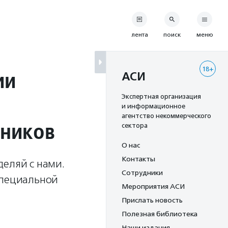
лента
поиск
меню
18+
ии
АСИ
Экспертная организация
и информационное
агентство некоммерческого
ьников
сектора
О нас
Контакты
деляй с нами.
Сотрудники
специальной
Мероприятия АСИ
Прислать новость
Полезная библиотека
Наши издания