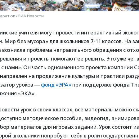
дратюк / РИА Новости
сийские учителя могут провести интерактивный эколог
и. Мир без мусора» для школьников 7-11 классов. На з
а возникла проблема неправильного обращения с отх
решения и проекты помогают ее решить. Это уже четв
 с нами». Он часть одноименного проекта компании Co
 направлен на продвижение культуры и практики разд
изатор уроков —
фонд «ЭРА»
при поддержке фонда The
ижения «ЭКА».
ровести урок в своих классах, все материалы можно с
доступно методическое пособие, видеогид, анимиров
бор материалов для игровых заданий. Урок состоит и
торой школьники попробуют себя в роли государствен