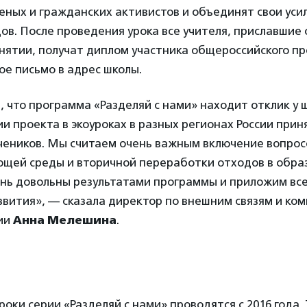
еных и гражданских активистов и объединят свои уси
в. После проведения урока все учителя, приславшие 
нятии, получат диплом участника общероссийского пр
е письмо в адрес школы.
 что программа «Разделяй с нами» находит отклик у ш
и проекта в экоуроках в разных регионах России прин
учеников. Мы считаем очень важным включение вопрос
щей среды и вторичной переработки отходов в обра
нь довольны результатами программы и приложим все
звития», — сказала директор по внешним связям и ко
сии
Анна Мелешина
.
роки серии «Разделяй с нами» проводятся с 2016 года