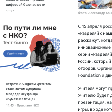
цифровой безопасности
13:27
Фото: Александр Кон
С 15 апреля рос
«Разделяй с нам
расскажут, когд
инновационные 
серии «Разделяй
России, который
отходов. Орган
Foundation и дв
Встреча с Андреем Ургантом
Учителя могут п
стала лотом аукциона
в поддержку фонда
Учителю будет 
«Бумажная птица»
презентация, на
11:45
·
Прислано НКО
игры, в ходе ко