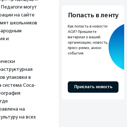
. Педагоги могут
Попасть в ленту
рации на сайте
омят школьников
Как попасть в новости
ународным
АСИ? Пришлите
материал о вашей
ия и
организации, новость,
пресс-релиз, анонс
события.
тически
раструктурная
ов упаковки в
а система Coca-
Прислать новость
География
 где
равлена на
ультуру на всех