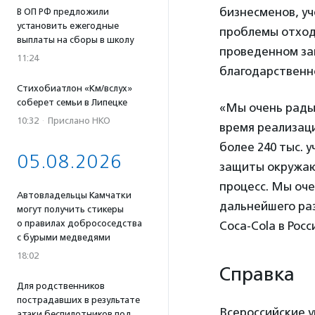
бизнесменов, уч
В ОП РФ предложили
установить ежегодные
проблемы отходо
выплаты на сборы в школу
проведенном за
11:24
благодарственно
Стихобиатлон «Км/вслух»
соберет семьи в Липецке
«Мы очень рады,
10:32
·
Прислано НКО
время реализаци
более 240 тыс. 
05.08.2026
защиты окружаю
процесс. Мы оче
Автовладельцы Камчатки
дальнейшего ра
могут получить стикеры
о правилах добрососедства
Coca-Cola в Рос
с бурыми медведями
18:02
Справка
Для родственников
пострадавших в результате
Всероссийские у
атаки беспилотников под