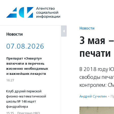
Перейти
к
содержанию
Новости
Новости
3 мая 
07.08.2026
печати
Препарат «Энхерту»
включили в перечень
В 2018 году 
жизненно необходимых
и важнейших лекарств
свободы печат
16:27
контролем: СМ
Клуб друзей пермской
Андрей Сучилин
·
П
физико-математической
школы № 146 ищет
фандрайзера
15:35
·
Прислано НКО