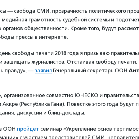
сы — свобода СМИ, прозрачность политического проц
и медийная грамотность судебной системы и подотче
х органов общественности. Кроме того, будут рассм
ободы прессы в интернете.
ень свободы печати 2018 года я призываю правитель
 и защищать журналистов. Отстаивая свободу печати,
ть правду», —
заявил
Генеральный секретарь ООН
Ан
е, организованное совместно ЮНЕСКО и правительст
 в Аккре (Республика Гана). Повестке этого года будут
ания, дискуссии и блиц-доклады.
ре ООН
пройдет
семинар «Укрепление основ терпимост
мации» с участием представителей СМИ, неправител