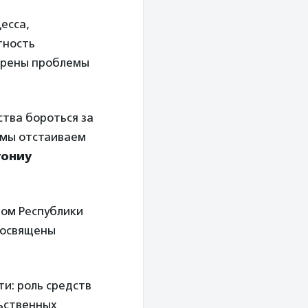
есса,
тность
отрены проблемы
ства бороться за
 мы отстаиваем
тониу
вом Республики
 посвящены
и: роль средств
ьственных