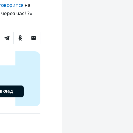
говорится
на
через час! ?»
 вклад