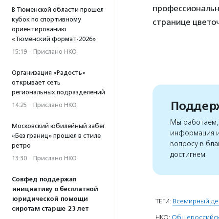
профессиональн
В Тюменской области прошел
кубок по спортивному
странице цветоч
ориентированию
«Тюменский формат-2026»
15:19
·
Прислано НКО
Организация «Радость»
открывает сеть
региональных подразделений
Поддерж
14:25
·
Прислано НКО
Мы работаем, 
Московский юбилейный забег
информация и
«Без границ» прошел в стиле
вопросу в бла
ретро
достигнем
13:30
·
Прислано НКО
Совфед поддержал
инициативу о бесплатной
юридической помощи
ТЕГИ:
Всемирный де
сиротам старше 23 лет
НКО:
Общероссийска