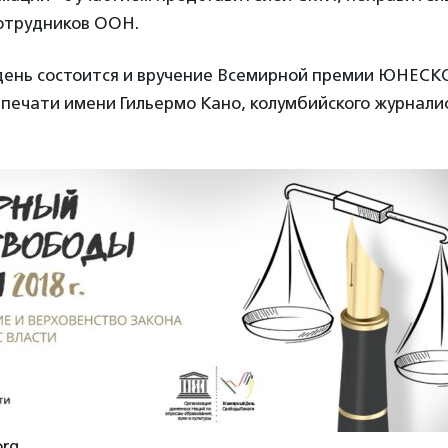
сотрудников ООН.
день состоится и вручение Всемирной премии ЮНЕСКО
печати имени Гильермо Кано, колумбийского журналис
org