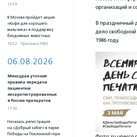
12:59
организаций и 
В Москве пройдет акция
В праздничный 
«Кофе для хорошего
мальчика» в поддержку
дело свободной 
бездомных животных
1986 году.
10:52
·
Прислано НКО
06.08.2026
Минздрав уточнил
правила передачи
пациентам
незарегистрированных
в России препаратов
17:30
Началась регистрация
на «Добрый забег» в парке
Победы на Поклонной горе
Фото: ru.unesco.