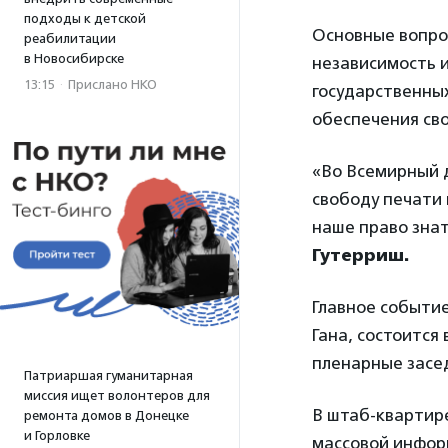
подходы к детской
Основные вопро
реабилитации
в Новосибирске
независимость 
13:15
·
Прислано НКО
государственны
обеспечения св
«Во Всемирный д
свободу печати
наше право зна
Гутерриш.
Главное событи
Гана, состоится
пленарные засед
Патриаршая гуманитарная
миссия ищет волонтеров для
В штаб-кварти
ремонта домов в Донецке
и Горловке
массовой инфор