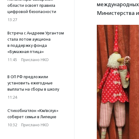
международных
области освоят правила
цифровой безопасности
Министерства и
13:27
Встреча с Андреем Ургантом
стала лотом аукциона
в поддержку фонда
«Бумажная птица»
11:45
·
Прислано НКО
В ОП РФ предложили
установить ежегодные
выплаты на сборы в школу
11:24
Стихобиатлон «Км/вслух»
соберет семьи в Липецке
10:32
·
Прислано НКО