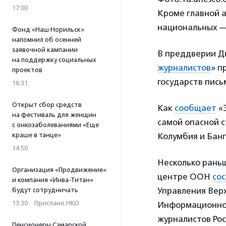
17:00
Кроме главной 
национальных — 
Фонд «Наш Норильск»
напомнил об осенней
заявочной кампании
В преддверии Д
на поддержку социальных
журналистов
» п
проектов
государств пись
16:31
Открыт сбор средств
Как
сообщает
«
на фестиваль для женщин
самой опасной с
с онкозаболеваниями «Еще
Колумбия и Банг
краше в танце»
14:50
Несколько рань
Организация «Продвижение»
центре ООН
сос
и компания «Инва-Титан»
Управления Вер
будут сотрудничать
13:30
·
Прислано НКО
Информационно
журналистов Ро
Пенсионеры Самарской