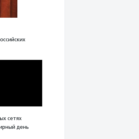
российских
ых сетях
мирный день