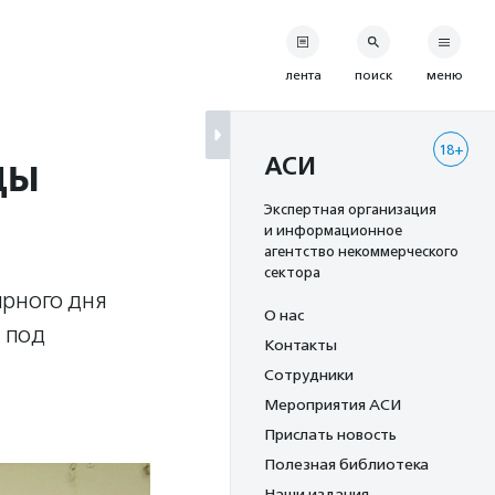
лента
поиск
меню
18+
ды
АСИ
Экспертная организация
и информационное
агентство некоммерческого
сектора
ирного дня
О нас
ь под
Контакты
Сотрудники
Мероприятия АСИ
Прислать новость
Полезная библиотека
Наши издания