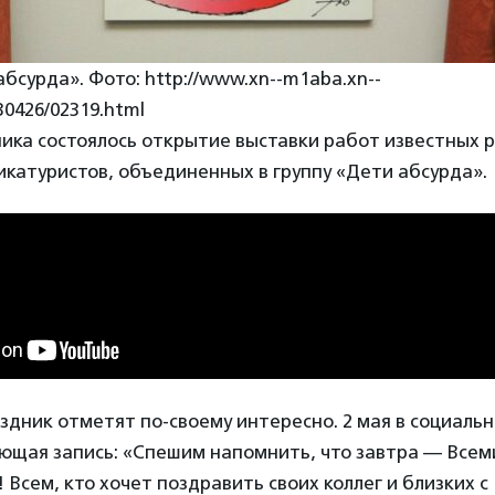
бсурда». Фото: http://www.xn--m1aba.xn--
30426/02319.html
ика состоялось открытие выставки работ известных 
катуристов, объединенных в группу «Дети абсурда».
здник отметят по-своему интересно. 2 мая в социальн
ующая запись: «Спешим напомнить, что завтра — Все
 Всем, кто хочет поздравить своих коллег и близких с