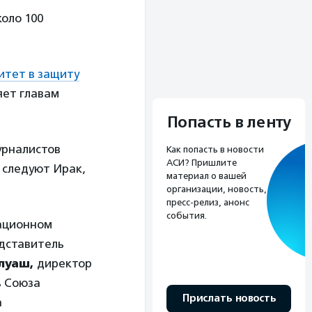
оло 100
итет в защиту
яет главам
Попасть в ленту
урналистов
Как попасть в новости
АСИ? Пришлите
 следуют Ирак,
материал о вашей
организации, новость,
пресс-релиз, анонс
события.
мационном
едставитель
луаш,
директор
 Союза
Прислать новость
а