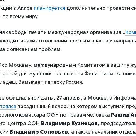
акции в Аккре
планируется
дополнительно провести ок
по всему миру.
ня свободы печати международная организация «
Ком
роводит анализ отношений прессы и власти и направл
ма с описанием проблем.
Эхо Москвы», международным Комитетом в защиту ж
траной для журналистов названы Филиппины. За ними
ладеш. Замыкает пятерку Россия.
ше официальной даты, 27 апреля, в Москве, в Инфор
тоялся
праздничный вечер, на котором выступили пр
ховного комиссара ООН по правам человека
Рашид А
го центра ООН
Владимир Кузнецов,
председатель
ссии
Владимир Соловьев,
а также начальник отдел