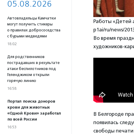
05.08.2026
Автовладельцы Камчатки
Работы «Детей а
могут получить стикеры
p1ai/ru/news/201
о правилах добрососедства
с бурыми медведями
Во время праздн
18:02
художников-кари
Для родственников
пострадавших в результате
атаки беспилотников под
Геленджиком открыли
горячую линию
16:58
Портал поиска доноров
крови для животных
В Белгороде пра
«Одной Крови» заработал
по всей России
появилась след
16:53
свободы печати!