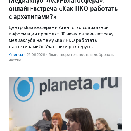
Медиаклуб «АСИ-Благосфера»:
онлайн-встреча «Как НКО работать
с архетипами?»
Центр «Благосфера» и Агентство социальной
информации проводят 30 июня онлайн-встречу
медиаклуба на тему «Как НКО работать
с архетипами?». Участники разберутся,…
Анонсы
·
23.06.2026
·
Благотвори­тель­ность и доброволь­
чест­во