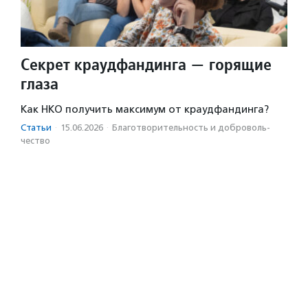
Секрет краудфандинга — горящие
глаза
Как НКО получить максимум от краудфандинга?
Статьи
·
15.06.2026
·
Благотвори­тель­ность и доброволь­
чест­во