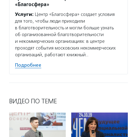
Услуг
«Благосфера»
матери
Услуги:
Центр «Благосфера» создает условия
сектор
для того, чтобы люди приходили
новост
в благотворительность и могли больше узнать
расска
об организованной благотворительности
некомм
и некоммерческих организациях: в центре
Подро
проходят события московских некоммерческих
организаций, работают книжный…
Подробнее
ВИДЕО ПО ТЕМЕ