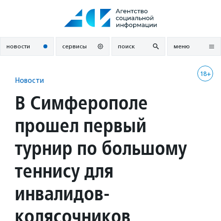
Перейти
к
содержанию
новости
сервисы
поиск
меню
18+
Новости
В Симферополе
прошел первый
турнир по большому
теннису для
инвалидов-
колясочников