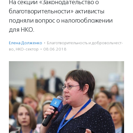
На секции «Законодательство о
благотворительности» активисты
подняли вопрос о налогообложении
для НКО.
Елена Долженко
·
Благотвори­тель­ность и доброволь­чест­
во
,
НКО-сектор
·
08.06.2018