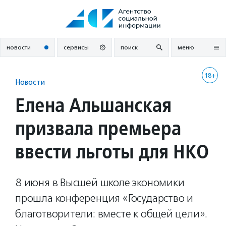
Перейти
к
содержанию
новости
сервисы
поиск
меню
18+
Новости
Елена Альшанская
призвала премьера
ввести льготы для НКО
8 июня в Высшей школе экономики
прошла конференция «Государство и
благотворители: вместе к общей цели».