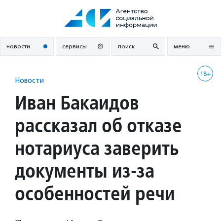
Перейти
к
содержанию
новости
сервисы
поиск
меню
18+
Новости
Иван Бакаидов
рассказал об отказе
нотариуса заверить
документы из-за
особенностей речи