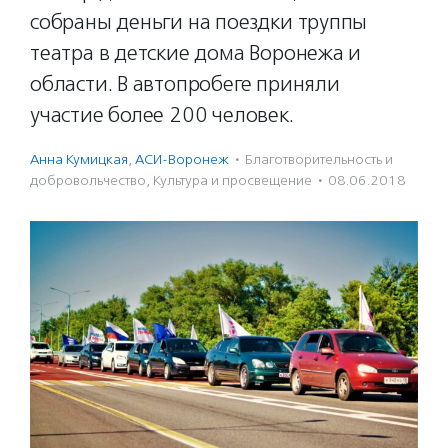
собраны деньги на поездки труппы
театра в детские дома Воронежа и
области. В автопробеге приняли
участие более 200 человек.
Анна Кумицкая
,
АСИ-Воронеж
·
Благотвори­тель­ность и
доброволь­чест­во
,
Культура и просвещение
·
08.06.2018