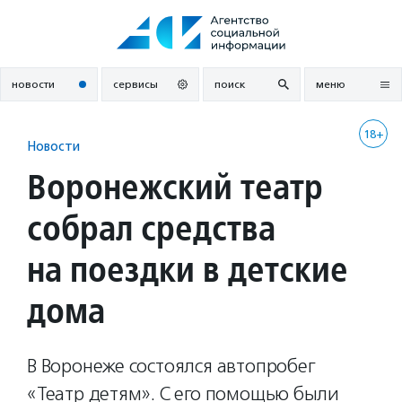
Перейти
к
содержанию
новости
сервисы
поиск
меню
18+
Новости
Воронежский театр
собрал средства
на поездки в детские
дома
В Воронеже состоялся автопробег
«Театр детям». С его помощью были