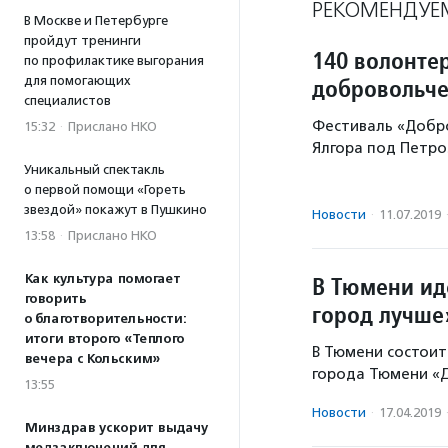
РЕКОМЕНДУЕ
В Москве и Петербурге
пройдут тренинги
140 волонте
по профилактике выгорания
добровольче
для помогающих
специалистов
Фестиваль «Добро
15:32
·
Прислано НКО
Ялгора под Петроз
Уникальный спектакль
о первой помощи «Гореть
звездой» покажут в Пушкино
Новости
·
11.07.2019
13:58
·
Прислано НКО
В Тюмени ид
Как культура помогает
говорить
город лучше
о благотворительности:
итоги второго «Теплого
В Тюмени состои
вечера с Кольским»
города Тюмени «Д
13:55
Новости
·
17.04.2019
Минздрав ускорит выдачу