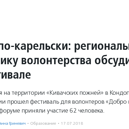
по-карельски: регионал
ику волонтерства обсуд
тивале
ля на территории «Кивачских пожней» в Кондо
ии прошел фестиваль для волонтеров «Добро 
 форуме приняли участие 62 человека.
Анна Гриневич
·
Образование
·
17.07.2018