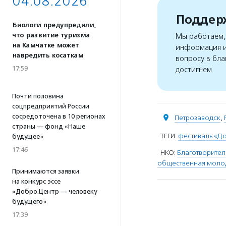
04.08.2026
Поддерж
Биологи предупредили,
что развитие туризма
Мы работаем, 
на Камчатке может
информация и
навредить косаткам
вопросу в бла
17:59
достигнем
Почти половина
соцпредприятий России
сосредоточена в 10 регионах
Петрозаводск
,
страны — фонд «Наше
ТЕГИ:
фестиваль «Д
будущее»
17:46
НКО:
Благотворител
общественная молод
Принимаются заявки
на конкурс эссе
«Добро.Центр — человеку
будущего»
17:39