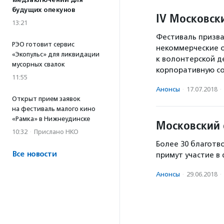
медзаключений для
будущих опекунов
IV Московск
13:21
Фестиваль призва
РЭО готовит сервис
некоммерческие о
«Экопульс» для ликвидации
к волонтерской д
мусорных свалок
корпоративную со
11:55
Анонсы
·
17.07.2018
·
Открыт прием заявок
на фестиваль малого кино
«Рамка» в Нижнеудинске
Московский 
10:32
·
Прислано НКО
Более 30 благотв
Все новости
примут участие в 
Анонсы
·
29.06.2018
·