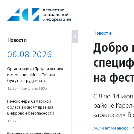
Перейти
к
содержанию
Новости
Новости
Добро 
06.08.2026
специф
Организация «Продвижение»
на фес
и компания «Инва-Титан»
будут сотрудничать
13:30
·
Прислано НКО
С 8 по 14 ию
Пенсионеры Самарской
районе Карел
области освоят правила
цифровой безопасности
карельски». В
13:27
АСИ-Петрозаводск
,
Встреча с Андреем Ургантом