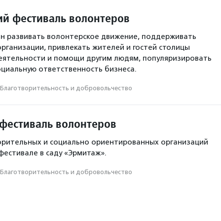
ий фестиваль волонтеров
н развивать волонтерское движение, поддерживать
рганизации, привлекать жителей и гостей столицы
еятельности и помощи другим людям, популяризировать
циальную ответственность бизнеса.
Благотвори­тель­ность и доброволь­чест­во
фестиваль волонтеров
орительных и социально ориентированных организаций
фестивале в саду «Эрмитаж».
Благотвори­тель­ность и доброволь­чест­во