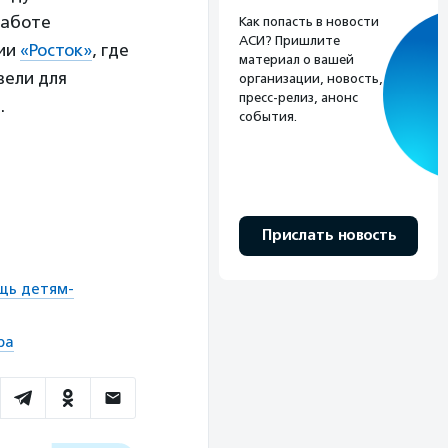
работе
Как попасть в новости
АСИ? Пришлите
дии
«Росток»
, где
материал о вашей
вели для
организации, новость,
пресс-релиз, анонс
.
события.
Прислать новость
щь детям-
ра