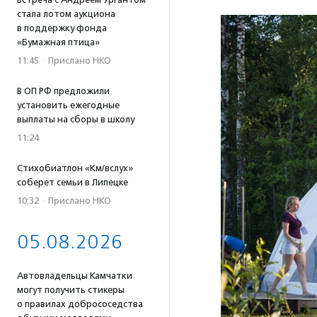
стала лотом аукциона
в поддержку фонда
«Бумажная птица»
11:45
·
Прислано НКО
В ОП РФ предложили
установить ежегодные
выплаты на сборы в школу
11:24
Стихобиатлон «Км/вслух»
соберет семьи в Липецке
10:32
·
Прислано НКО
05.08.2026
Автовладельцы Камчатки
могут получить стикеры
о правилах добрососедства