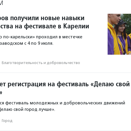
М
ров получили новые навыки
ства на фестивале в Карелии
 по-карельски» проходил в местечке
аводском с 4 по 9 июля.
·
Благотвори­тель­ность и доброволь­чест­во
ет регистрация на фестиваль «Делаю свой
»
тся фестиваль молодежных и добровольческих движений
елаю свой город лучше».
·
Город