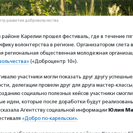
нтр развития добровольчества
 районе Карелии прошел фестиваль, где в течение пя
ифику волонтерства в регионе. Организатором слета 
ая региональная общественная молодежная организа
вольчества»
(«Доброцентр 10»).
ивалю участники могли показать друг другу успешные
сти, делегации провели друг для друга мастер-классы
озданию социально полезных кейсов участники смогл
ые идеи, которые после доработки будут реализованы
ссказала Агентству социальной информации
Юлия Ма
естиваля
«Добро по-карельски»
.