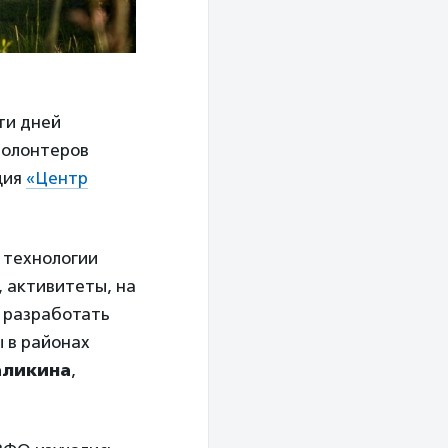
ти дней
волонтеров
ция
«Центр
 технологии
, активитеты, на
и разработать
 в районах
ликина
,