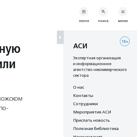
лента
поиск
меню
18+
ьную
АСИ
или
Экспертная организация
и информационное
агентство некоммерческого
сектора
О нас
Контакты
пожском
Сотрудники
по-
Мероприятия АСИ
Прислать новость
Полезная библиотека
Наши издания