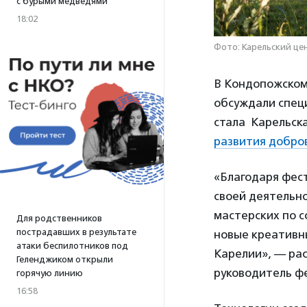
с бурыми медведями
18:02
Фото: Карельский це
В Кондопожском
обсуждали спец
стала Карельск
развития добро
«Благодаря фест
своей деятельно
мастерских по с
Для родственников
пострадавших в результате
новые креативн
атаки беспилотников под
Карелии», — ра
Геленджиком открыли
руководитель ф
горячую линию
16:58