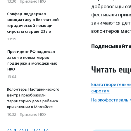
13:30
·
Прислано НКО
добровольцы соб
фестиваля прин
Совфед поддержал
инициативу о бесплатной
занимаются дети
юридической помощи
волонтеров маст
сиротам старше 23 лет
13:19
Подписывайтес
Президент РФ подписал
закон о новых мерах
поддержки молодежных
Читать ещ
НКО
13:04
Благотворительны
Волонтеры Наставнического
сиротам
центра преобразили
На экофестиваль 
территорию дома ребенка
при колонии в Можайске
10:32
·
Прислано НКО