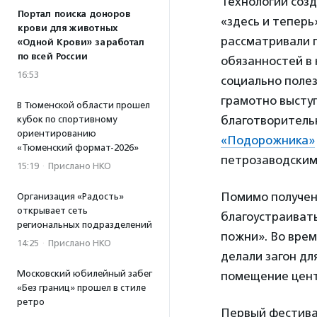
Технологии соз
Портал поиска доноров
«здесь и тепер
крови для животных
рассматривали 
«Одной Крови» заработал
по всей России
обязанностей в 
16:53
социально полез
грамотно выступ
В Тюменской области прошел
благотворитель
кубок по спортивному
ориентированию
«Подорожника»
«Тюменский формат-2026»
петрозаводским
15:19
·
Прислано НКО
Помимо получен
Организация «Радость»
открывает сеть
благоустраиват
региональных подразделений
пожни». Во врем
14:25
·
Прислано НКО
делали загон дл
Московский юбилейный забег
помещение цент
«Без границ» прошел в стиле
ретро
Первый фестивал