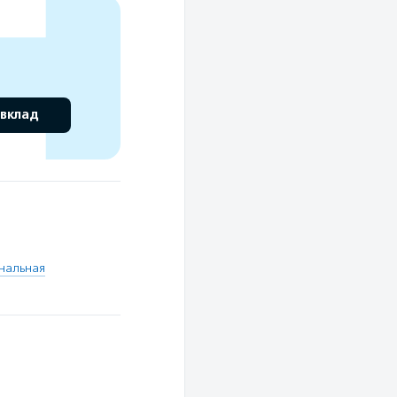
 вклад
нальная