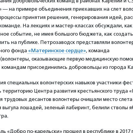
дания добровольческих команд в районах Карелии и С
ь» — на примере объединения приехавших на слет вол
процессы принятия решения, генерирования идей, ра
команде. На лекциях и мастер-классах обсуждали, ка
ное событие, не имея большого бюджета, как создать
ить на публике. Петрозаводск представляли волонте
ного фонда
«Материнское сердце»
, команда
(волонтеры, оказывающие первую медицинскую помощ
 командам присоединились добровольцы из города К
ия специальных волонтерских навыков участники фес
ь территорию Центра развития крестьянского труда 
я трудовых десантов волонтеры очищали место слета 
я выгула лошадей, зеленый лабиринт, белили стволы я
ра.
ь «Добро по-карельски» прошел в республике в 2017 г