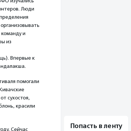
ЗФО изучались
онтеров. Люди
спределения
к организовывать
 команду и
ры из
ь). Впервые к
андалакша.
тиваля помогали
«Кивачские
от сухостоя,
блонь, красили
Попасть в ленту
оду. Сейчас