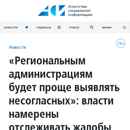
Перейти
к
содержанию
новости
сервисы
поиск
меню
18+
Новости
«Региональным
администрациям
будет проще выявлять
несогласных»: власти
намерены
отслеживать жалобы