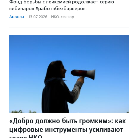
Фонд борьбы с лейкемией родолжает серию
вебинаров #работабезбарьеров.
Анонсы
·
13.07.2026
·
НКО-сектор
«Добро должно быть громким»: как
цифровые инструменты усиливают
голос НКО