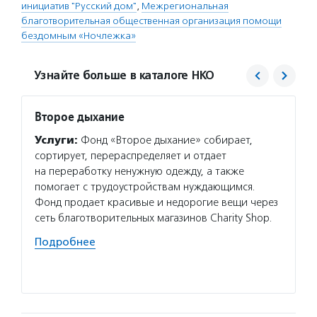
инициатив "Русский дом"
,
Межрегиональная
благотворительная общественная организация помощи
бездомным «Ночлежка»
Узнайте больше в каталоге НКО
Второе дыхание
Центр
дом»
Услуги:
Фонд «Второе дыхание» собирает,
Услуг
сортирует, перераспределяет и отдает
социал
на переработку ненужную одежду, а также
людей 
помогает с трудоустройствам нуждающимся.
навыки
Фонд продает красивые и недорогие вещи через
с труд
сеть благотворительных магазинов Charity Shop.
психол
Подробнее
предос
Подро