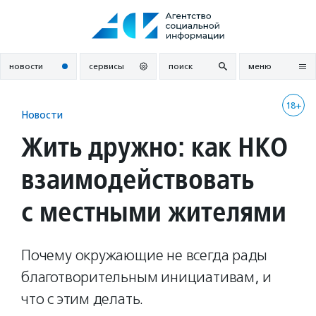
Перейти
к
содержанию
новости
сервисы
поиск
меню
18+
Новости
Жить дружно: как НКО
взаимодействовать
с местными жителями
Почему окружающие не всегда рады
благотворительным инициативам, и
что с этим делать.