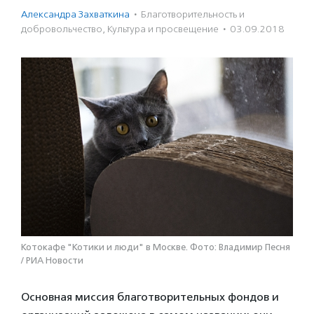
Александра Захваткина
·
Благотвори­тель­ность и
доброволь­чест­во
,
Культура и просвещение
·
03.09.2018
Котокафе "Котики и люди" в Москве. Фото: Владимир Песня
/ РИА Новости
Основная миссия благотворительных фондов и