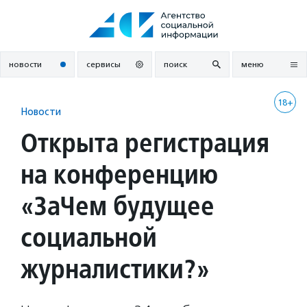
Перейти
к
содержанию
новости
сервисы
поиск
меню
18+
Новости
Открыта регистрация
на конференцию
«ЗаЧем будущее
социальной
журналистики?»