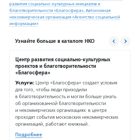
развития социально-культурных инициатив и
благотворительности «Благосфера»
,
Автономная
некоммерческая организация «Агентство социальной
информации»
Узнайте больше в каталоге НКО
Центр развития социально-культурных
Агент
проектов и благотворительности
Услуг
«Благосфера»
матери
Услуги:
Центр «Благосфера» создает условия
сектор
для того, чтобы люди приходили
новост
в благотворительность и могли больше узнать
расска
об организованной благотворительности
некомм
и некоммерческих организациях: в центре
Подро
проходят события московских некоммерческих
организаций, работают книжный…
Подробнее