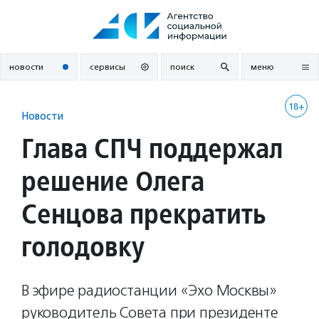
Перейти
к
содержанию
новости
сервисы
поиск
меню
18+
Новости
Глава СПЧ поддержал
решение Олега
Сенцова прекратить
голодовку
В эфире радиостанции «Эхо Москвы»
руководитель Совета при президенте