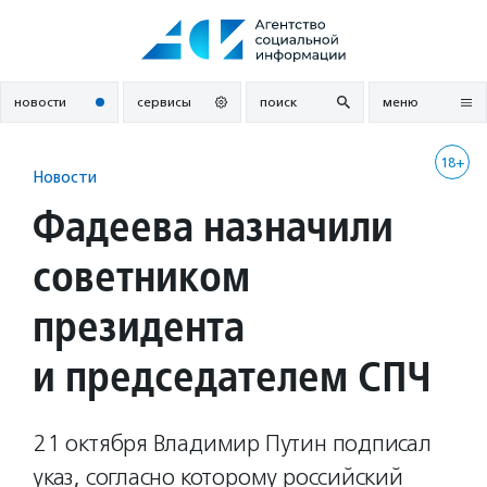
Перейти
к
содержанию
новости
сервисы
поиск
меню
18+
Новости
Фадеева назначили
советником
президента
и председателем СПЧ
21 октября Владимир Путин подписал
указ, согласно которому российский