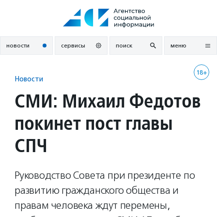
Перейти
к
содержанию
новости
сервисы
поиск
меню
18+
Новости
СМИ: Михаил Федотов
покинет пост главы
СПЧ
Руководство Совета при президенте по
развитию гражданского общества и
правам человека ждут перемены,