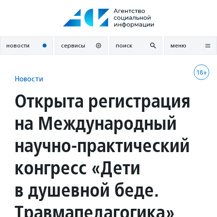
Перейти
к
содержанию
новости
сервисы
поиск
меню
18+
Новости
Открыта регистрация
на Международный
научно-практический
конгресс «Дети
в душевной беде.
Травмапедагогика»