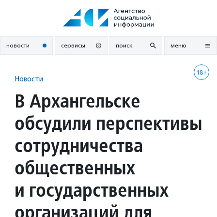
Перейти
к
содержанию
новости
сервисы
поиск
меню
18+
Новости
В Архангельске
обсудили перспективы
сотрудничества
общественных
и государственных
организаций для