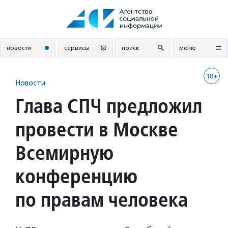
Перейти
к
содержанию
новости
сервисы
поиск
меню
18+
Новости
Глава СПЧ предложил
провести в Москве
Всемирную
конференцию
по правам человека