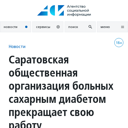
Перейти
к
содержанию
новости
сервисы
поиск
меню
18+
Новости
Саратовская
общественная
организация больных
сахарным диабетом
прекращает свою
работу